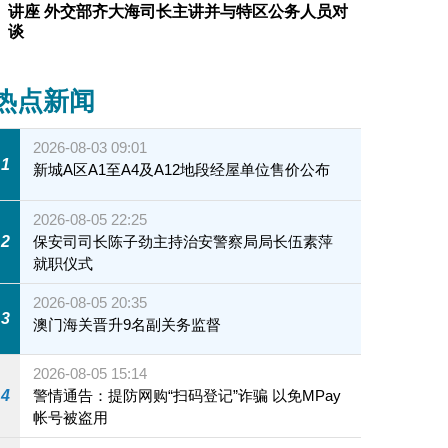
讲座 外交部齐大海司长主讲并与特区公务人员对
谈
热点新闻
2026-08-03 09:01
1
新城A区A1至A4及A12地段经屋单位售价公布
2026-08-05 22:25
2
保安司司长陈子劲主持治安警察局局长伍素萍
就职仪式
2026-08-05 20:35
3
澳门海关晋升9名副关务监督
2026-08-05 15:14
4
警情通告：提防网购“扫码登记”诈骗 以免MPay
帐号被盗用