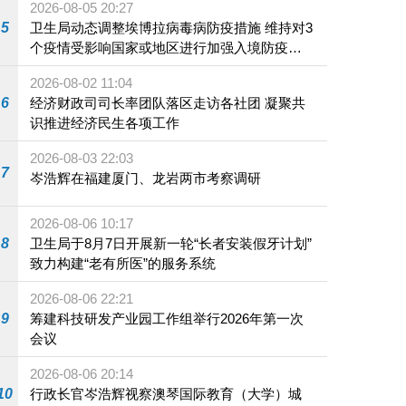
2026-08-05 20:27
5
卫生局动态调整埃博拉病毒病防疫措施 维持对3
个疫情受影响国家或地区进行加强入境防疫措
施
2026-08-02 11:04
6
经济财政司司长率团队落区走访各社团 凝聚共
识推进经济民生各项工作
2026-08-03 22:03
7
岑浩辉在福建厦门、龙岩两市考察调研
2026-08-06 10:17
8
卫生局于8月7日开展新一轮“长者安装假牙计划”
致力构建“老有所医”的服务系统
2026-08-06 22:21
9
筹建科技研发产业园工作组举行2026年第一次
会议
2026-08-06 20:14
10
行政长官岑浩辉视察澳琴国际教育（大学）城