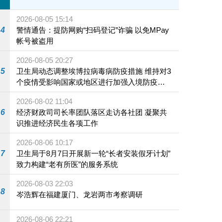
2026-08-05 15:14
4
警情通告：提防网购“扫码登记”诈骗 以免MPay
帐号被盗用
2026-08-05 20:27
5
卫生局动态调整埃博拉病毒病防疫措施 维持对3
个疫情受影响国家或地区进行加强入境防疫措
施
2026-08-02 11:04
6
经济财政司司长率团队落区走访各社团 凝聚共
识推进经济民生各项工作
2026-08-06 10:17
7
卫生局于8月7日开展新一轮“长者安装假牙计划”
致力构建“老有所医”的服务系统
2026-08-03 22:03
8
岑浩辉在福建厦门、龙岩两市考察调研
2026-08-06 22:21