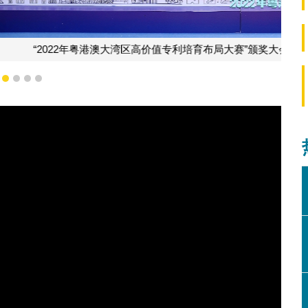
培育布局大赛”颁奖大会于2月10日在佛山举行
1
2
3
4
5