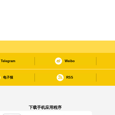
Telegram
Weibo
电子报
RSS
下载手机应用程序
澳门政府新闻 APP - App Store 下载
澳门政府新闻 APP - Google Pla
澳门政府新闻 APP -