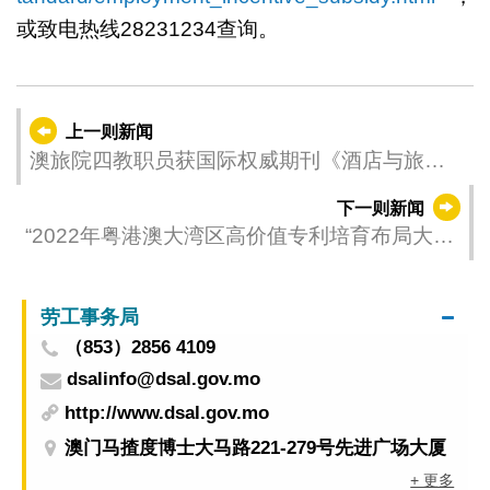
或致电热线28231234查询。
上一则新闻
澳旅院四教职员获国际权威期刊《酒店与旅游
管理》 高度推荐论文奖
下一则新闻
“2022年粤港澳大湾区高价值专利培育布局大赛”
举行颁奖大会 澳门团队获一银奖一优秀奖
劳工事务局
（853）2856 4109
dsalinfo@dsal.gov.mo
http://www.dsal.gov.mo
澳门马揸度博士大马路221-279号先进广场大厦
+ 更多