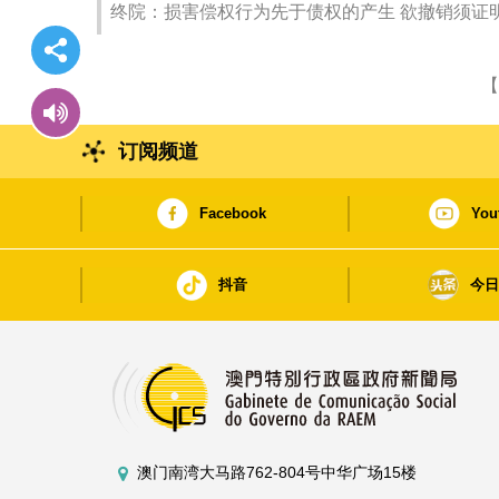
终院：损害偿权行为先于债权的产生 欲撤销须证
【
订阅频道
Facebook
You
抖音
今
澳门南湾大马路762-804号中华广场15楼