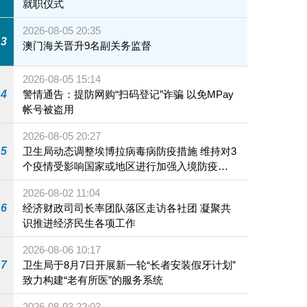
就职仪式
2026-08-05 20:35
3
澳门海关晋升9名副关务监督
2026-08-05 15:14
4
警情通告：提防网购“扫码登记”诈骗 以免MPay
帐号被盗用
2026-08-05 20:27
5
卫生局动态调整埃博拉病毒病防疫措施 维持对3
个疫情受影响国家或地区进行加强入境防疫措
施
2026-08-02 11:04
6
经济财政司司长率团队落区走访各社团 凝聚共
识推进经济民生各项工作
2026-08-06 10:17
7
卫生局于8月7日开展新一轮“长者安装假牙计划”
致力构建“老有所医”的服务系统
2026-08-03 22:03