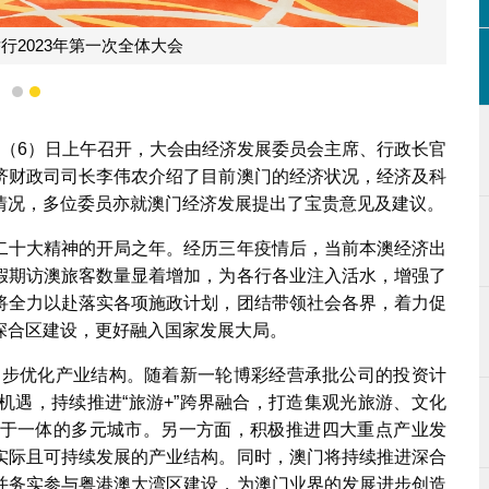
行2023年第一次全体大会
1
2
于今（6）日上午召开，大会由经济发展委员会主席、行政长官
济财政司司长李伟农介绍了目前澳门的经济状况，经济及科
情况，多位委员亦就澳门经济发展提出了宝贵意见及建议。
二十大精神的开局之年。经历三年疫情后，当前本澳经济出
假期访澳旅客数量显着增加，为各行各业注入活水，增强了
将全力以赴落实各项施政计划，团结带领社会各界，着力促
深合区建设，更好融入国家发展大局。
，逐步优化产业结构。随着新一轮博彩经营承批公司的投资计
机遇，持续推进“旅游+”跨界融合，打造集观光旅游、文化
于一体的多元城市。另一方面，积极推进四大重点产业发
实际且可持续发展的产业结构。同时，澳门将持续推进深合
并务实参与粤港澳大湾区建设，为澳门业界的发展进步创造