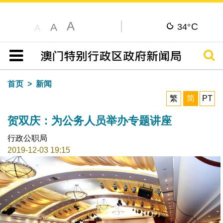
A
C
A
34°
A
搜寻
目录
首页
新闻
繁
简
PT
贺双庆：为公务人员举办专题讲座
行政公职局
2019-12-03 19:15