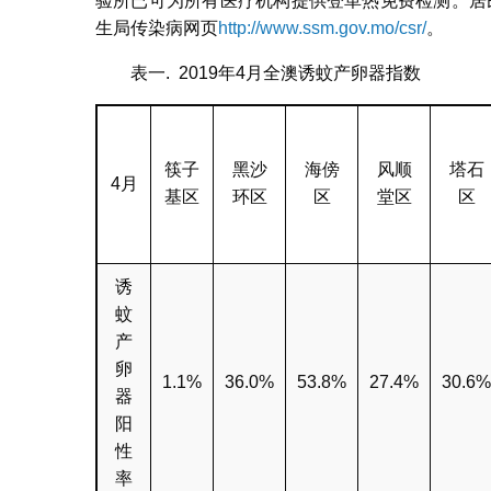
验所已可为所有医疗机构提供登革热免费检测。居民
生局传染病网页
http://www.ssm.gov.mo/csr/
。
表一. 2019年4月全澳诱蚊产卵器指数
筷子
黑沙
海傍
风顺
塔石
4月
基区
环区
区
堂区
区
诱
蚊
产
卵
1.1%
36.0%
53.8%
27.4%
30.6
器
阳
性
率