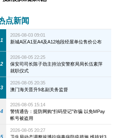
热点新闻
2026-08-03 09:01
1
新城A区A1至A4及A12地段经屋单位售价公布
2026-08-05 22:25
2
保安司司长陈子劲主持治安警察局局长伍素萍
就职仪式
2026-08-05 20:35
3
澳门海关晋升9名副关务监督
2026-08-05 15:14
4
警情通告：提防网购“扫码登记”诈骗 以免MPay
帐号被盗用
2026-08-05 20:27
5
卫生局动态调整埃博拉病毒病防疫措施 维持对3