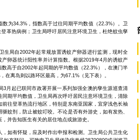
数为34.3%，指数高于过往同期平均数值（22.3%）。卫
性登革热病例；卫生局呼吁居民注意环境卫生，杜绝蚊虫孳
卫生局自2002年起常规放置诱蚊产卵器进行监测，现时全
蚊产卵器统计阳性率并计算指数。根据2019年4月的诱蚊产
数高于自2002年起同期的平均数值（22.3%），在澳门半
0%，在离岛则以路环区最高，为67.1%（见下表）。
局3月起已联同市政署开展一系列加强全澳的孳生源巡查清
往同期平均数值，卫生局再次呼吁居民注意环境卫生，清除
如前往登革热流行地区，特别是东南亚国家，宜穿浅色长袖
用驱蚊剂，防止被蚊叮咬。不论是否有外游史，如有发热、
医，并告知医生有关的居住地点或旅游史。
人，如有怀疑，应及时作出申报和检测。卫生局公共卫生化