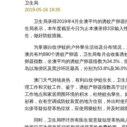
卫生局
2019-05-16 19:35
卫生局录得2019年4月全澳平均的诱蚊产卵器指
生局表示，本年度截至今日为止本澳录得3宗输入
生，做好防蚊措施。
为掌握白纹伊蚊的户外孳生活动及分布情况，
澳共有约890个诱蚊产卵器，卫生局每月会收集诱
卵器指数，全澳平均的诱蚊产卵器指数为34.3%，指
岛以海傍区及黑沙环区最高，分别为53.8%及36.
澳门天气持续炎热，有利白纹伊蚊生长，卫生
理工作和灭蚊工作。鉴于，诱蚊产卵器指数高于过
工作地点和家居周围环境的积水，杜绝蚊虫孳生。
衫裤，在有空调或防蚊装置的地方住宿，外出时使
出疹等疑似登革热症状，应使用驱蚊剂，并及时就
同时，卫生局呼吁所有医生留意疑似登革热病