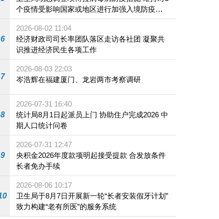
个疫情受影响国家或地区进行加强入境防疫措
施
2026-08-02 11:04
6
经济财政司司长率团队落区走访各社团 凝聚共
识推进经济民生各项工作
2026-08-03 22:03
7
岑浩辉在福建厦门、龙岩两市考察调研
2026-07-31 16:40
8
统计局8月1日起派员上门 协助住户完成2026 中
期人口统计问卷
2026-07-31 12:47
9
央积金2026年度款项明起接受提款 合发放条件
长者免办手续
2026-08-06 10:17
10
卫生局于8月7日开展新一轮“长者安装假牙计划”
致力构建“老有所医”的服务系统