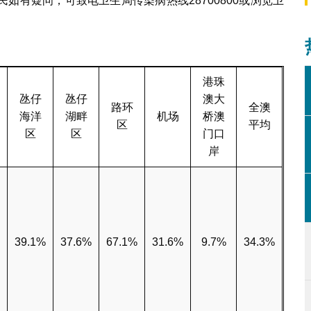
如有疑问，可致电卫生局传染病热线28700800或浏览卫
港珠
氹仔
氹仔
澳大
路环
全澳
海洋
湖畔
机场
桥澳
区
平均
区
区
门口
岸
%
39.1%
37.6%
67.1%
31.6%
9.7%
34.3%