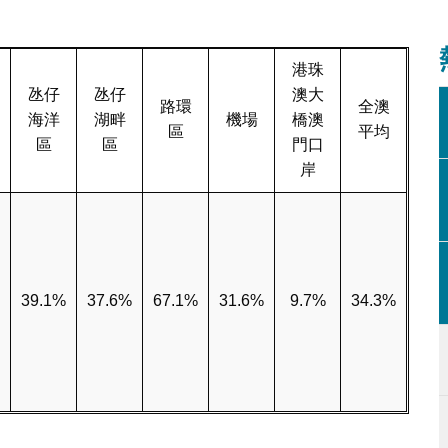
港珠
氹仔
氹仔
澳大
路環
全澳
海洋
湖畔
機場
橋澳
區
平均
區
區
門口
岸
%
39.1%
37.6%
67.1%
31.6%
9.7%
34.3%