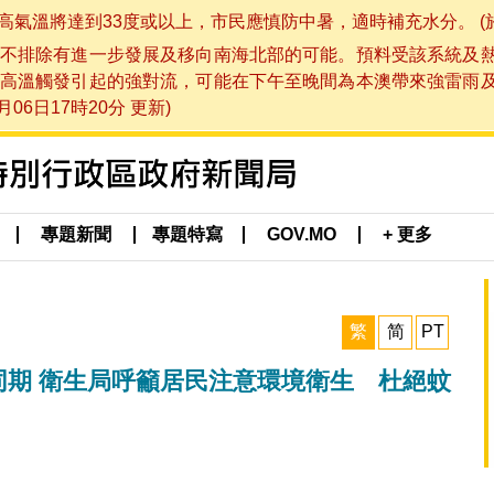
將達到33度或以上，市民應慎防中暑，適時補充水分。 (於 202
不排除有進一步發展及移向南海北部的可能。預料受該系統及
高溫觸發引起的強對流，可能在下午至晚間為本澳帶來強雷雨
06日17時20分 更新)
專題新聞
專題特寫
GOV.MO
+ 更多
繁
简
PT
往同期 衛生局呼籲居民注意環境衛生 杜絕蚊