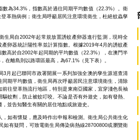
數為34.3%，指數高於過往同期平均數值（22.3%）。衛
性登革熱病例；衛生局呼籲居民注意環境衛生，杜絕蚊蟲孳
衛生局自2002年起常規放置誘蚊產卵器進行監測，現時全
蚊產卵器統計陽性率並計算指數。根據2019年4月的誘蚊產
數高於自2002年起同期的平均數值（22.3%），在澳門半
0%，在離島則以路環區最高，為67.1%（見下表）。
局3月起已聯同市政署開展一系列加強全澳的孳生源巡查清
往同期平均數值，衛生局再次呼籲居民注意環境衛生，清除
如前往登革熱流行地區，特別是東南亞國家，宜穿淺色長袖
用驅蚊劑，防止被蚊叮咬。不論是否有外遊史，如有發熱、
醫，並告知醫生有關的居住地點或旅遊史。
人，如有懷疑，應及時作出申報和檢測。衛生局公共衛生化
如有疑問，可致電衛生局傳染病熱線28700800或瀏覽衛