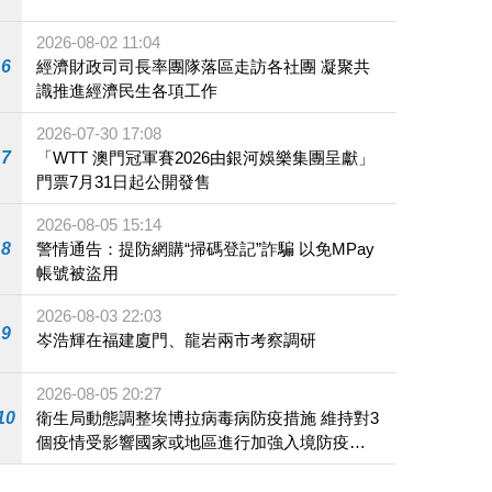
2026-08-02 11:04
6
經濟財政司司長率團隊落區走訪各社團 凝聚共
識推進經濟民生各項工作
2026-07-30 17:08
7
「WTT 澳門冠軍賽2026由銀河娛樂集團呈獻」
門票7月31日起公開發售
2026-08-05 15:14
8
警情通告：提防網購“掃碼登記”詐騙 以免MPay
帳號被盜用
2026-08-03 22:03
9
岑浩輝在福建廈門、龍岩兩市考察調研
2026-08-05 20:27
10
衛生局動態調整埃博拉病毒病防疫措施 維持對3
個疫情受影響國家或地區進行加強入境防疫措
施