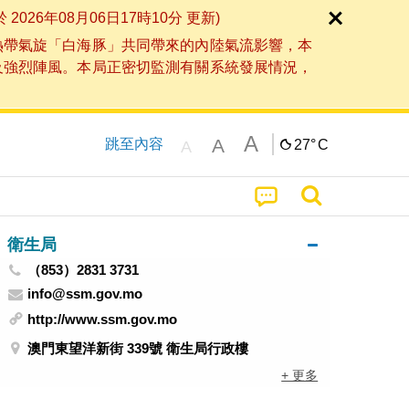
6年08月06日17時10分 更新)
熱帶氣旋「白海豚」共同帶來的內陸氣流影響，本
及強烈陣風。本局正密切監測有關系統發展情況，
A
A
跳至內容
27°
C
A
衛生局
（853）2831 3731
info@ssm.gov.mo
http://www.ssm.gov.mo
澳門東望洋新街 339號 衛生局行政樓
+ 更多