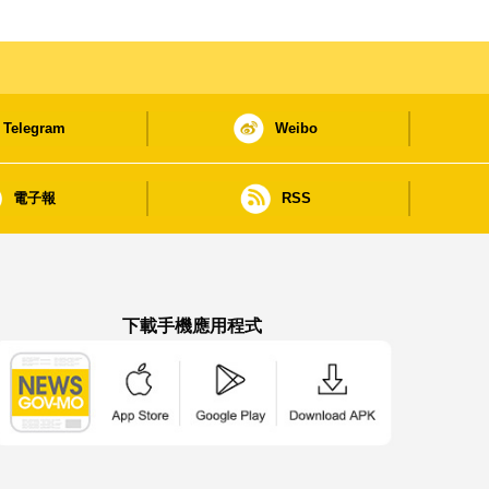
Telegram
Weibo
電子報
RSS
下載手機應用程式
澳門政府新聞 APP - App Store 下載
澳門政府新聞 APP - Google Pla
澳門政府新聞 APP -