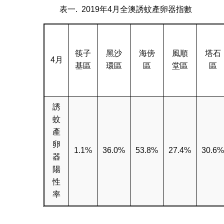
表一. 2019年4月全澳誘蚊產卵器指數
筷子
黑沙
海傍
風順
塔石
4月
基區
環區
區
堂區
區
誘
蚊
產
卵
1.1%
36.0%
53.8%
27.4%
30.6
器
陽
性
率