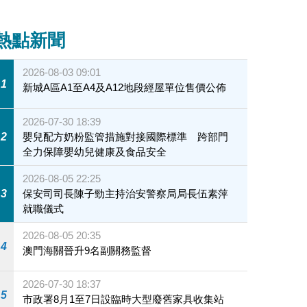
熱點新聞
2026-08-03 09:01
1
新城A區A1至A4及A12地段經屋單位售價公佈
2026-07-30 18:39
2
嬰兒配方奶粉監管措施對接國際標準 跨部門
全力保障嬰幼兒健康及食品安全
2026-08-05 22:25
3
保安司司長陳子勁主持治安警察局局長伍素萍
就職儀式
2026-08-05 20:35
4
澳門海關晉升9名副關務監督
2026-07-30 18:37
5
市政署8月1至7日設臨時大型廢舊家具收集站