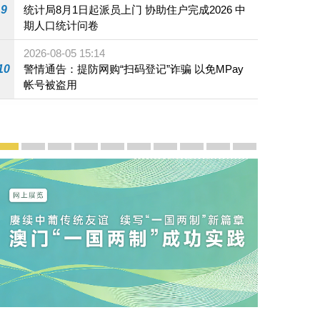
9
统计局8月1日起派员上门 协助住户完成2026 中
期人口统计问卷
2026-08-05 15:14
10
警情通告：提防网购“扫码登记”诈骗 以免MPay
帐号被盗用
宣传及推广
赓续中葡传统友谊 续写“一国两制”新篇章 — 澳门“一国
澳门名片集
行政长官岑浩辉11月18日发表2026年施政报
施政特写
澳门特别行政区经济和社会发展第二个五
横琴粤澳深度合作区专题网站
施政小讲堂
走进澳门
澳门相簿2020
《澳门微视