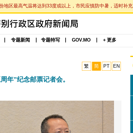
最高气温将达到33度或以上，市民应慎防中暑，适时补充水分。 (于
专题新闻
专题特写
GOV.MO
+ 更多
繁
简
PT
EN
周年”纪念邮票记者会。