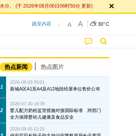
 2026年08月06日06时50分 更新)
A
A
跳至内容
30°
C
A
热点新闻
热点图片
2026-08-03 09:01
1
新城A区A1至A4及A12地段经屋单位售价公布
2026-07-30 18:39
2
婴儿配方奶粉监管措施对接国际标准 跨部门
全力保障婴幼儿健康及食品安全
2026-08-05 22:25
3
保安司司长陈子劲主持治安警察局局长伍素萍