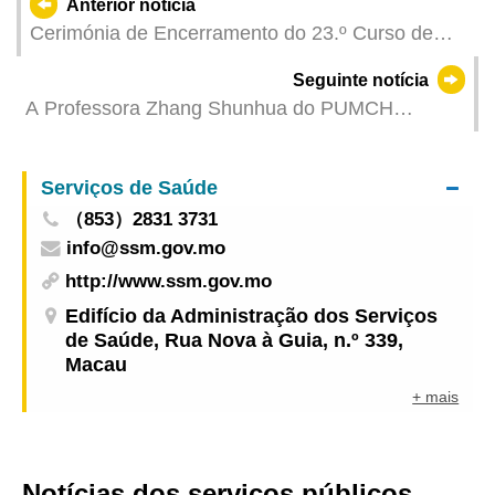
Anterior notícia
Cerimónia de Encerramento do 23.º Curso de
Formação para Investigadores Criminais
Seguinte notícia
Estagiários e de Assinatura do Contrato
A Professora Zhang Shunhua do PUMCH
realizou com sucesso cirurgias refractivas de
catarata com lentes intraoculares multifocais em
Serviços de Saúde
Macau
（853）2831 3731
info@ssm.gov.mo
http://www.ssm.gov.mo
Edifício da Administração dos Serviços
de Saúde, Rua Nova à Guia, n.º 339,
Macau
+ mais
Notícias dos serviços públicos