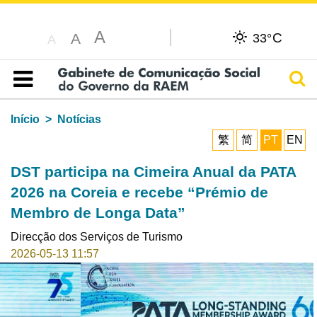
A
C
A
33°
A
Pesq
Índice
Início
Notícias
繁
简
PT
EN
DST participa na Cimeira Anual da PATA
2026 na Coreia e recebe “Prémio de
Membro de Longa Data”
Direcção dos Serviços de Turismo
2026-05-13 11:57