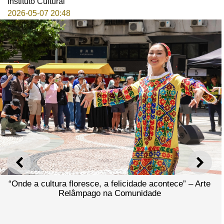
Instituto Cultural
2026-05-07 20:48
ANTERIOR
SEGU
“Onde a cultura floresce, a felicidade acontece” – Arte
Relâmpago na Comunidade