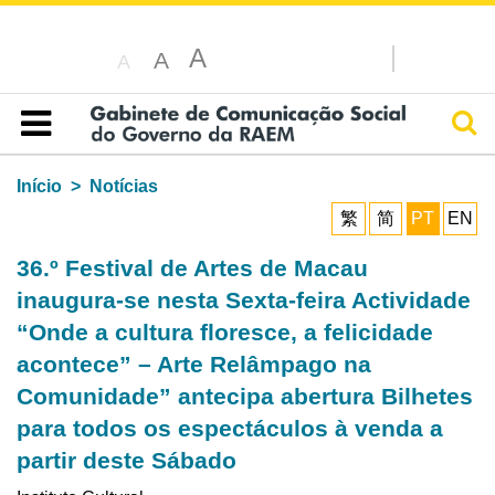
A
A
A
Pesq
Índice
Início
Notícias
繁
简
PT
EN
36.º Festival de Artes de Macau
inaugura-se nesta Sexta-feira Actividade
“Onde a cultura floresce, a felicidade
acontece” – Arte Relâmpago na
Comunidade” antecipa abertura Bilhetes
para todos os espectáculos à venda a
partir deste Sábado