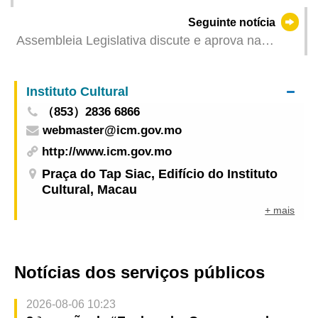
Assembleia Legislativa Proposta de lei intitulada
Seguinte notícia
“Lei da publicidade”
Assembleia Legislativa discute e aprova na
especialidade a proposta de lei intitulada
“Alteração à Lei n.º 14/2021 ‒ Regime jurídico da
Instituto Cultural
construção urbana”
（853）2836 6866
webmaster@icm.gov.mo
http://www.icm.gov.mo
Praça do Tap Siac, Edifício do Instituto
Cultural, Macau
+ mais
Notícias dos serviços públicos
2026-08-06 10:23