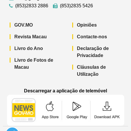
(853)2833 2886
(853)2835 5426
GOV.MO
Opiniões
Revista Macau
Contacte-nos
Livro do Ano
Declaração de
Privacidade
Livro de Fotos de
Macau
Cláusulas de
Utilização
Descarregar a aplicação de telemóvel
Aplicação de telemóvel “Notícias do G
Aplicação de telemóvel “
Aplicação 