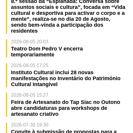
8.ª sessão da “Esplanada: Conversa sobre
assuntos sociais e cultura”, focada em “Vida
cultural e desportiva para activar o corpo e a
mente”, realiza-se no dia 20 de Agosto,
sendo bem-vinda a participação dos
residentes
2026-08-05 20:03
Teatro Dom Pedro V encerra
temporariamente
2026-08-05 17:25
Instituto Cultural inclui 28 novas
manifestações no Inventário do Património
Cultural Intangível
2026-08-05 15:27
Feira de Artesanato do Tap Siac no Outono
abre candidaturas para workshops de
artesanato criativo
2026-07-30 19:30
Convite à submissão de propostas para a