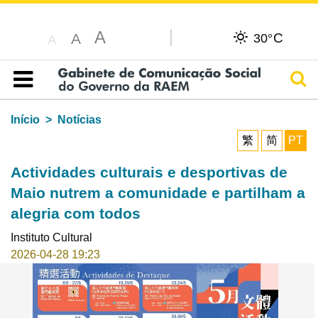
A
C
A
30°
A
Pesq
Índice
Início
Notícias
繁
简
PT
Actividades culturais e desportivas de
Maio nutrem a comunidade e partilham a
alegria com todos
Instituto Cultural
2026-04-28 19:23