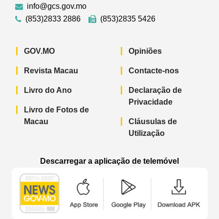
info@gcs.gov.mo
(853)2833 2886
(853)2835 5426
GOV.MO
Opiniões
Revista Macau
Contacte-nos
Livro do Ano
Declaração de
Privacidade
Livro de Fotos de
Macau
Cláusulas de
Utilização
Descarregar a aplicação de telemóvel
Aplicação de telemóvel “Notícias do G
Aplicação de telemóvel “
Aplicação 