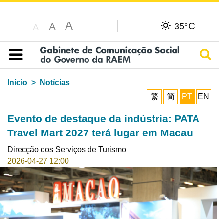
A
C
A
35°
A
Pesq
Índice
Início
Notícias
繁
简
PT
EN
Evento de destaque da indústria: PATA
Travel Mart 2027 terá lugar em Macau
Direcção dos Serviços de Turismo
2026-04-27 12:00