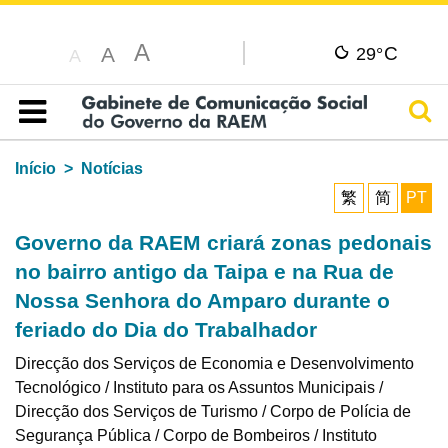
A
C
A
29°
A
Pesq
Índice
Início
Notícias
繁
简
PT
Governo da RAEM criará zonas pedonais
no bairro antigo da Taipa e na Rua de
Nossa Senhora do Amparo durante o
feriado do Dia do Trabalhador
Direcção dos Serviços de Economia e Desenvolvimento
Tecnológico / Instituto para os Assuntos Municipais /
Direcção dos Serviços de Turismo / Corpo de Polícia de
Segurança Pública / Corpo de Bombeiros / Instituto