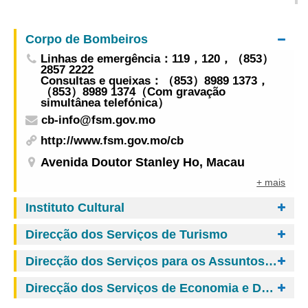
representante da Missão Permanente da China
junto da Organização das Nações Unidas em
Corpo de Bombeiros
Genebra e outras organizações internacionais na
Linhas de emergência：119，120，（853）
Suíça
2857 2222
Consultas e queixas：（853）8989 1373，
（853）8989 1374（Com gravação
simultânea telefónica）
cb-info@fsm.gov.mo
http://www.fsm.gov.mo/cb
Avenida Doutor Stanley Ho, Macau
+ mais
Instituto Cultural
Direcção dos Serviços de Turismo
Direcção dos Serviços para os Assuntos de Tráfego
Direcção dos Serviços de Economia e Desenvolvimento Tecnológico