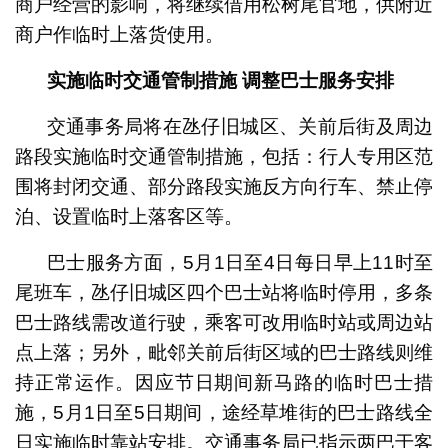
商户经营的影响，将继续借用松树尾官地，供附近
商户作临时上落货使用。
实施
临时
交通
管制
措施
调整巴士服务
安排
交通事务局将在氹仔旧城区、关前后街及周边
路段实施临时交通管制措施，包括：行人专用区范
围将封闭交通、部分路段实施反方向行车、禁止停
泊、设置临时上落客区等。
巴士服务方面，5月1日至4日每日早上11时至
尾班车，氹仔旧城区四个巴士站将临时停用，多条
巴士路线需改道行驶，乘客可改用临时站或周边站
点上落；另外，毗邻关前后街区域的巴士路线则维
持正常运作。因应节日期间新马路的临时巴士措
施，5月1日至5日期间，途经草堆街的巴士路线全
日实施临时靠站安排。交通事务局已指示两巴于客