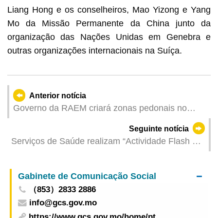
Liang Hong e os conselheiros, Mao Yizong e Yang
Mo da Missão Permanente da China junto da
organização das Nações Unidas em Genebra e
outras organizações internacionais na Suíça.
Anterior notícia
Governo da RAEM criará zonas pedonais no
bairro antigo da Taipa e na Rua de Nossa
Seguinte notícia
Senhora do Amparo durante o feriado do Dia do
Serviços de Saúde realizam “Actividade Flash de
Trabalhador
Comunidade Saudável” no Sábado e apelam aos
residentes para a vacinação com vista à
Gabinete de Comunicação Social
salvaguarda da saúde
（853）2833 2886
info@gcs.gov.mo
https://www.gcs.gov.mo/home/pt