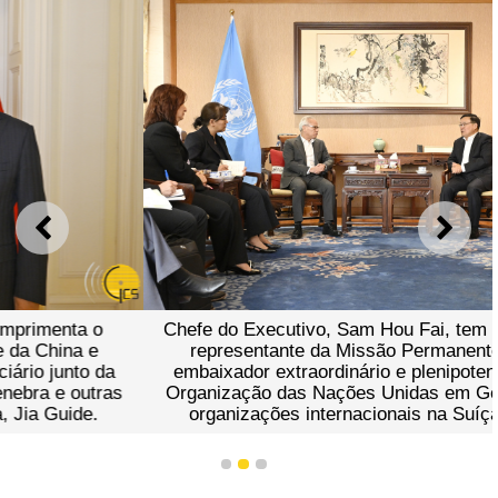
ANTERIOR
SEGU
Chefe do Executivo, Sam Hou Fai, tem encontro com o
representante da Missão Permanente da China e
embaixador extraordinário e plenipotenciário junto da
Organização das Nações Unidas em Genebra e outras
organizações internacionais na Suíça, Jia Guide.
1
2
3