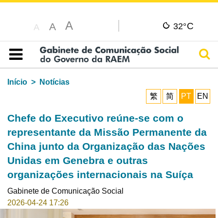
A
C
A
32°
A
Pesq
Índice
Início
Notícias
繁
简
PT
EN
Chefe do Executivo reúne-se com o
representante da Missão Permanente da
China junto da Organização das Nações
Unidas em Genebra e outras
organizações internacionais na Suíça
Gabinete de Comunicação Social
2026-04-24 17:26