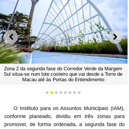
ANTERIOR
SEGU
Zona 2 da segunda fase do Corredor Verde da Margem
Sul situa-se num lote costeiro que vai desde a Torre de
Macau até às Portas do Entendimento
1
2
3
4
5
6
7
8
O Instituto para os Assuntos Municipais (IAM),
conforme planeado, dividiu em três zonas para
promover, de forma ordenada, a segunda fase do