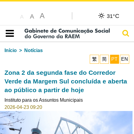
A
C
A
31°
A
Pesq
Índice
Início
Notícias
繁
简
PT
EN
Zona 2 da segunda fase do Corredor
Verde da Margem Sul concluída e aberta
ao público a partir de hoje
Instituto para os Assuntos Municipais
2026-04-23 09:20