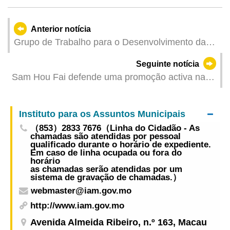
Anterior notícia
Grupo de Trabalho para o Desenvolvimento da
Economia de Baixa Altitude realizou visitas e
Seguinte notícia
intercâmbio em Shenzhen
Sam Hou Fai defende uma promoção activa na
extensão das funções da plataforma China-
Portugal aos países de língua espanhola
Instituto para os Assuntos Municipais
（853）2833 7676（Linha do Cidadão - As
chamadas são atendidas por pessoal
qualificado durante o horário de expediente.
Em caso de linha ocupada ou fora do
horário
as chamadas serão atendidas por um
sistema de gravação de chamadas.）
webmaster@iam.gov.mo
http://www.iam.gov.mo
Avenida Almeida Ribeiro, n.º 163, Macau