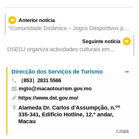
Anterior notícia
“Comunidade Dinâmica – Jogos Desportivos para
Pessoas com Deficiência de Macau 2026”
Seguinte notícia
realiza-se este domingo
DSEDJ organiza actividades culturais em
Portugal com alunos de Cantão, Macau e
Portugal para alargar o intercâmbio da rede de
Direcção dos Serviços de Turismo
amizade entre jovens da China e de Portugal
（853）2831 5566
mgto@macaotourism.gov.mo
https://www.dst.gov.mo/
os
Alameda Dr. Carlos d'Assumpção, n.
335-341, Edifício Hotline, 12.º andar,
Macau
+ mais