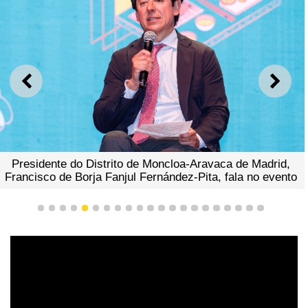
ANTERIOR
SEGU
Presidente do Distrito de Moncloa-Aravaca de Madrid,
Francisco de Borja Fanjul Fernández-Pita, fala no evento
1
2
3
4
5
6
7
8
9
10
11
12
13
14
15
16
17
18
19
20
21