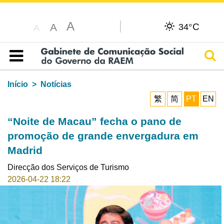
A
C
A
34°
A
Pesq
Índice
Início
Notícias
繁
简
PT
EN
“Noite de Macau” fecha o pano de
promoção de grande envergadura em
Madrid
Direcção dos Serviços de Turismo
2026-04-22 18:22