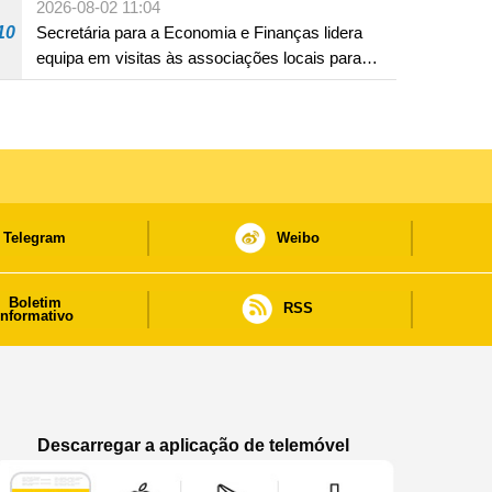
2026-08-02 11:04
10
Secretária para a Economia e Finanças lidera
equipa em visitas às associações locais para
consolidar consensos e promover os trabalhos
nas áreas económica e social
Telegram
Weibo
Boletim
RSS
informativo
Descarregar a aplicação de telemóvel
Aplicação de telemóvel “Notícias do Governo
Aplicação de telemóvel “Notícia
Aplicação de telem