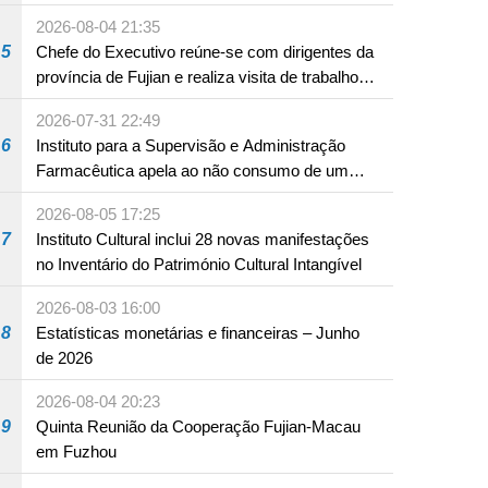
Aprofundada entre Guangdong e Macau em
2026-08-04 21:35
Hengqin
5
Chefe do Executivo reúne-se com dirigentes da
província de Fujian e realiza visita de trabalho
em Fuzhou
2026-07-31 22:49
6
Instituto para a Supervisão e Administração
Farmacêutica apela ao não consumo de um
produto com substâncias medicamentosas
2026-08-05 17:25
ocidentais
7
Instituto Cultural inclui 28 novas manifestações
no Inventário do Património Cultural Intangível
2026-08-03 16:00
8
Estatísticas monetárias e financeiras – Junho
de 2026
2026-08-04 20:23
9
Quinta Reunião da Cooperação Fujian-Macau
em Fuzhou