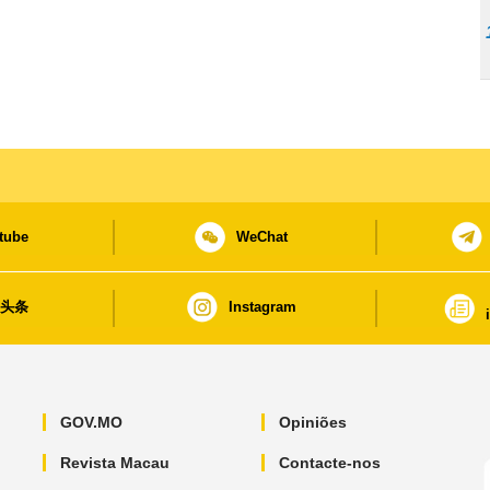
tube
WeChat
日头条
Instagram
GOV.MO
Opiniões
Revista Macau
Contacte-nos