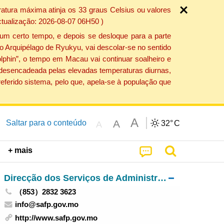
atura máxima atinja os 33 graus Celsius ou valores
ctualização: 2026-08-07 06H50 )
um certo tempo, e depois se desloque para a parte
do Arquipélago de Ryukyu, vai descolar-se no sentido
lphin”, o tempo em Macau vai continuar soalheiro e
o desencadeada pelas elevadas temperaturas diurnas,
eferido sistema, pelo que, apela-se à população que
A
A
Saltar para o conteúdo
32°
C
A
+ mais
Direcção dos Serviços de Administração e Função Pública
（853）2832 3623
info@safp.gov.mo
http://www.safp.gov.mo