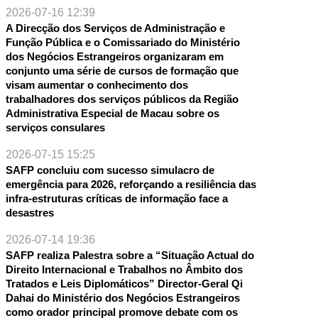
2026-07-16 12:39
A Direcção dos Serviços de Administração e
Função Pública e o Comissariado do Ministério
dos Negócios Estrangeiros organizaram em
conjunto uma série de cursos de formação que
visam aumentar o conhecimento dos
trabalhadores dos serviços públicos da Região
Administrativa Especial de Macau sobre os
serviços consulares
2026-07-15 15:25
SAFP concluiu com sucesso simulacro de
emergência para 2026, reforçando a resiliência das
infra-estruturas críticas de informação face a
desastres
2026-07-14 19:36
SAFP realiza Palestra sobre a “Situação Actual do
Direito Internacional e Trabalhos no Âmbito dos
Tratados e Leis Diplomáticos” Director-Geral Qi
Dahai do Ministério dos Negócios Estrangeiros
como orador principal promove debate com os