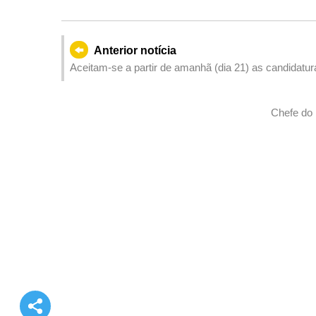
Anterior notícia
Aceitam-se a partir de amanhã (dia 21) as candidat
lançado, em conjunto, pela DSAL e pela MGM
Chefe do 