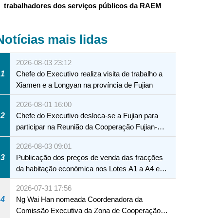
trabalhadores dos serviços públicos da RAEM
Notícias mais lidas
2026-08-03 23:12
1
Chefe do Executivo realiza visita de trabalho a
Xiamen e a Longyan na província de Fujian
2026-08-01 16:00
2
Chefe do Executivo desloca-se a Fujian para
participar na Reunião da Cooperação Fujian-
Macau
2026-08-03 09:01
3
Publicação dos preços de venda das fracções
da habitação económica nos Lotes A1 a A4 e
A12 da Zona A dos Novos Aterros
2026-07-31 17:56
4
Ng Wai Han nomeada Coordenadora da
Comissão Executiva da Zona de Cooperação