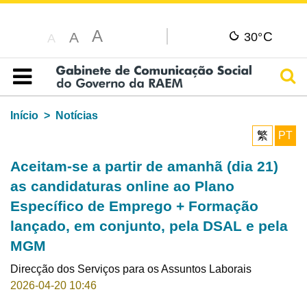
A
C
A
30°
A
Pesq
Índice
Início
Notícias
繁
PT
Aceitam-se a partir de amanhã (dia 21)
as candidaturas online ao Plano
Específico de Emprego + Formação
lançado, em conjunto, pela DSAL e pela
MGM
Direcção dos Serviços para os Assuntos Laborais
2026-04-20 10:46