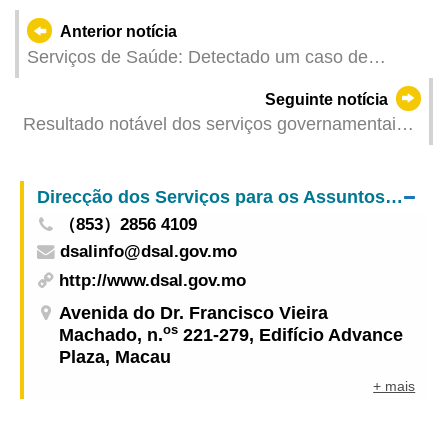
Anterior notícia
Serviços de Saúde: Detectado um caso de
infecção colectiva de gripe
Seguinte notícia
Resultado notável dos serviços governamentais
electrónicos: cerca de 90% do tratamento do
imposto de circulação e da prova de vida foram
Direcção dos Serviços para os Assuntos Laborais
efectuados por meios electrónicos
（853）2856 4109
dsalinfo@dsal.gov.mo
http://www.dsal.gov.mo
Avenida do Dr. Francisco Vieira
os
Machado, n.
221-279, Edifício Advance
Plaza, Macau
+ mais