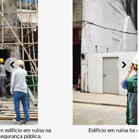
ANTERIOR
SEGU
Edifício em ruína foi demolido.