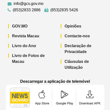
info@gcs.gov.mo
(853)2833 2886
(853)2835 5426
GOV.MO
Opiniões
Revista Macau
Contacte-nos
Livro do Ano
Declaração de
Privacidade
Livro de Fotos de
Macau
Cláusulas de
Utilização
Descarregar a aplicação de telemóvel
Aplicação de telemóvel “Notícias do G
Aplicação de telemóvel “
Aplicação 