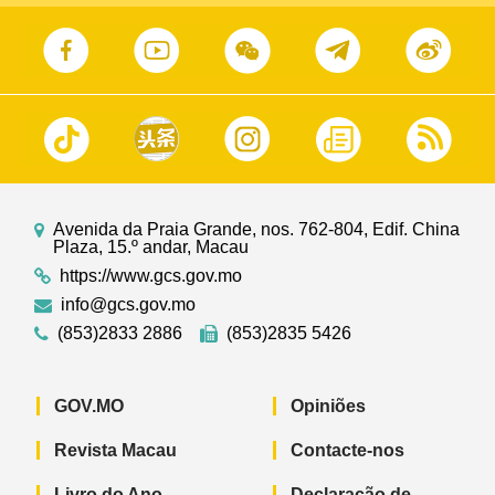
Avenida da Praia Grande, nos. 762-804, Edif. China
Plaza, 15.º andar, Macau
https://www.gcs.gov.mo
info@gcs.gov.mo
(853)2833 2886
(853)2835 5426
GOV.MO
Opiniões
Revista Macau
Contacte-nos
Livro do Ano
Declaração de