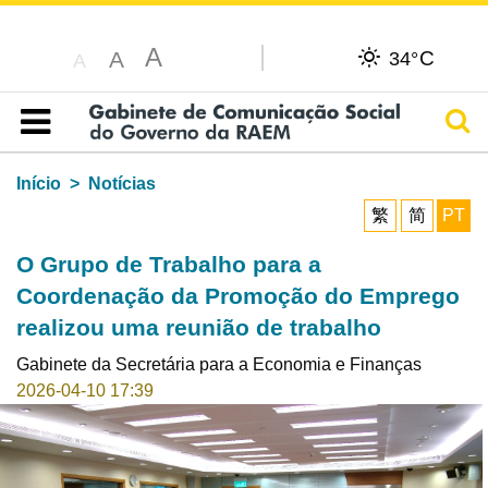
A
C
A
34°
A
Pesq
Índice
Início
Notícias
繁
简
PT
O Grupo de Trabalho para a
Coordenação da Promoção do Emprego
realizou uma reunião de trabalho
Gabinete da Secretária para a Economia e Finanças
2026-04-10 17:39