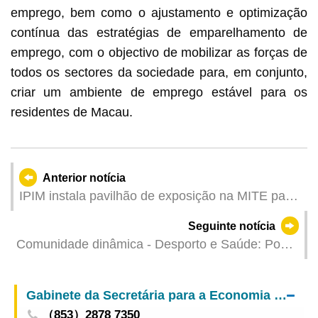
emprego, bem como o ajustamento e optimização
contínua das estratégias de emparelhamento de
emprego, com o objectivo de mobilizar as forças de
todos os sectores da sociedade para, em conjunto,
criar um ambiente de emprego estável para os
residentes de Macau.
Anterior notícia
IPIM instala pavilhão de exposição na MITE para
promover o papel de Macau como “elo de ligação
Seguinte notícia
infalível” na cooperação China Países de Língua
Comunidade dinâmica - Desporto e Saúde: Posto
Portuguesa
de Atendimento e Informação a realizar em Abril
no Parque Urbano da Areia Preta e no Parque
Gabinete da Secretária para a Economia e Finanças
Municipal da Colina de Mong Há
（853）2878 7350