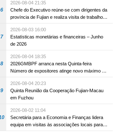
2026-08-04 21:35
6
Chefe do Executivo reúne-se com dirigentes da
província de Fujian e realiza visita de trabalho
em Fuzhou
2026-08-03 16:00
7
Estatísticas monetárias e financeiras – Junho
de 2026
2026-08-04 18:35
8
2026GMBPF arranca nesta Quinta-feira
Número de expositores atinge novo máximo em
18 anos
2026-08-04 20:23
9
Quinta Reunião da Cooperação Fujian-Macau
em Fuzhou
2026-08-02 11:04
10
Secretária para a Economia e Finanças lidera
equipa em visitas às associações locais para
consolidar consensos e promover os trabalhos
nas áreas económica e social