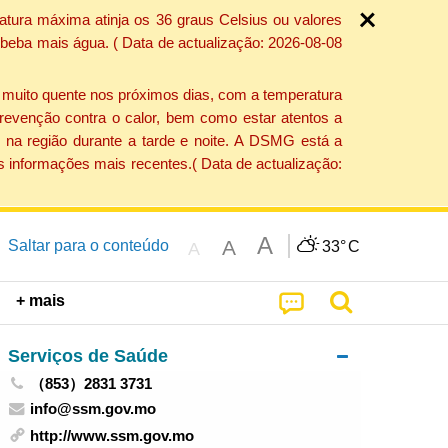
atura máxima atinja os 36 graus Celsius ou valores
 beba mais água. ( Data de actualização: 2026-08-08
e muito quente nos próximos dias, com a temperatura
revenção contra o calor, bem como estar atentos a
 na região durante a tarde e noite. A DSMG está a
s informações mais recentes.( Data de actualização:
A
A
Saltar para o conteúdo
33°
C
A
+ mais
Serviços de Saúde
（853）2831 3731
info@ssm.gov.mo
http://www.ssm.gov.mo