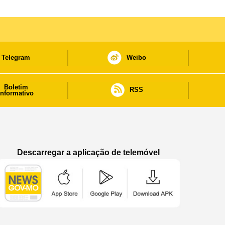
Telegram
Weibo
Boletim
RSS
informativo
Descarregar a aplicação de telemóvel
Aplicação de telemóvel “Notícias do Governo
Aplicação de telemóvel “Notícia
Aplicação de telem