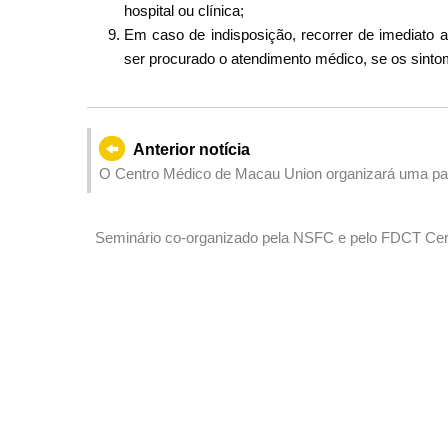
hospital ou clínica;
Em caso de indisposição, recorrer de imediat
ser procurado o atendimento médico, se os sint
Anterior notícia
O Centro Médico de Macau Union organizará uma pale
respiratórias e prevenção e tratamento da hepatite
Seminário co-organizado pela NSFC e pelo FDCT Cerc
científicas e tecnológicas em resposta às alterações 