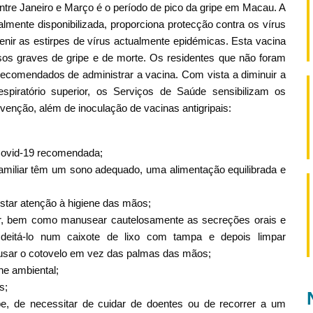
tre Janeiro e Março é o período de pico da gripe em Macau. A
almente disponibilizada, proporciona protecção contra os vírus
enir as estirpes de vírus actualmente epidémicas. Esta vacina
sos graves de gripe e de morte. Os residentes que não foram
comendados de administrar a vacina. Com vista a diminuir a
spiratório superior, os Serviços de Saúde sensibilizam os
enção, além de inoculação de vacinas antigripais:
Covid-19 recomendada;
miliar têm um sono adequado, uma alimentação equilibrada e
star atenção à higiene das mãos;
ssir, bem como manusear cautelosamente as secreções orais e
eitá-lo num caixote de lixo com tampa e depois limpar
 usar o cotovelo em vez das palmas das mãos;
ne ambiental;
s;
e, de necessitar de cuidar de doentes ou de recorrer a um