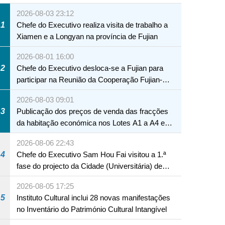
2026-08-03 23:12
1
Chefe do Executivo realiza visita de trabalho a
Xiamen e a Longyan na província de Fujian
2026-08-01 16:00
2
Chefe do Executivo desloca-se a Fujian para
participar na Reunião da Cooperação Fujian-
Macau
2026-08-03 09:01
3
Publicação dos preços de venda das fracções
da habitação económica nos Lotes A1 a A4 e
A12 da Zona A dos Novos Aterros
2026-08-06 22:43
4
Chefe do Executivo Sam Hou Fai visitou a 1.ª
fase do projecto da Cidade (Universitária) de
Educação Internacional de Macau e Hengqin
2026-08-05 17:25
5
Instituto Cultural inclui 28 novas manifestações
no Inventário do Património Cultural Intangível