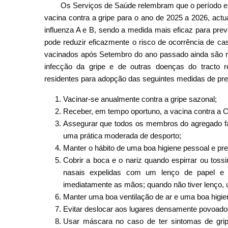
Os Serviços de Saúde relembram que o período en
vacina contra a gripe para o ano de 2025 a 2026, actu
influenza A e B, sendo a medida mais eficaz para prev
pode reduzir eficazmente o risco de ocorrência de ca
vacinados após Setembro do ano passado ainda são re
infecção da gripe e de outras doenças do tracto re
residentes para adopção das seguintes medidas de prev
Vacinar-se anualmente contra a gripe sazonal;
Receber, em tempo oportuno, a vacina contra a 
Assegurar que todos os membros do agregado fa
uma prática moderada de desporto;
Manter o hábito de uma boa higiene pessoal e pre
Cobrir a boca e o nariz quando espirrar ou to
nasais expelidas com um lenço de papel e d
imediatamente as mãos; quando não tiver lenço,
Manter uma boa ventilação de ar e uma boa higie
Evitar deslocar aos lugares densamente povoado
Usar máscara no caso de ter sintomas de grip