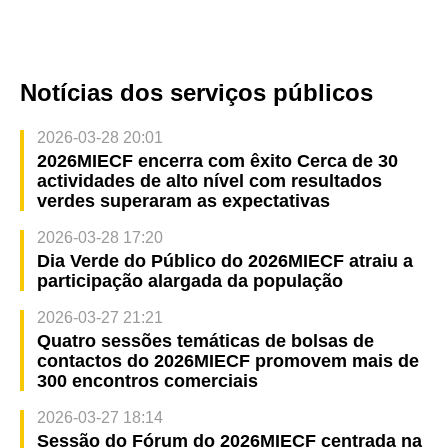
indústria big health
o Prémio Excelência para elogiar as empresas e
os refeitórios para funcionários, com vista a
construir uma "Comunidade Saudável"
Notícias dos serviços públicos
2026-03-28 20:01
2026MIECF encerra com êxito Cerca de 30
actividades de alto nível com resultados
verdes superaram as expectativas
2026-03-28 17:20
Dia Verde do Público do 2026MIECF atraiu a
participação alargada da população
2026-03-27 21:21
Quatro sessões temáticas de bolsas de
contactos do 2026MIECF promovem mais de
300 encontros comerciais
2026-03-27 18:14
Sessão do Fórum do 2026MIECF centrada na