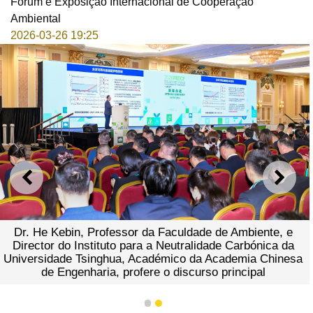
Fórum e Exposição Internacional de Cooperação
Ambiental
2026-03-26 19:25
ANTERIOR
SEGU
Dr. He Kebin, Professor da Faculdade de Ambiente, e
Director do Instituto para a Neutralidade Carbónica da
Universidade Tsinghua, Académico da Academia Chinesa
de Engenharia, profere o discurso principal
1
2