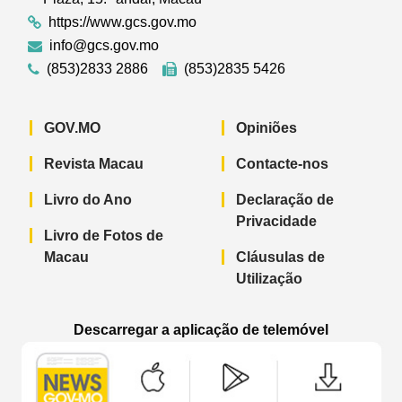
https://www.gcs.gov.mo
info@gcs.gov.mo
(853)2833 2886
(853)2835 5426
GOV.MO
Opiniões
Revista Macau
Contacte-nos
Livro do Ano
Declaração de
Privacidade
Livro de Fotos de
Macau
Cláusulas de
Utilização
Descarregar a aplicação de telemóvel
Aplicação de telemóvel “Notícias do G
Aplicação de telemóvel “
Aplicação 