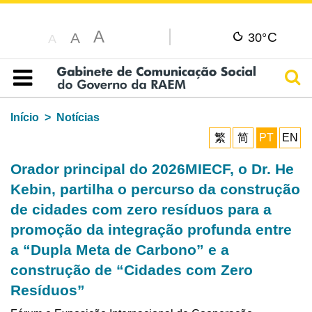
A
C
A
30°
A
Pesq
Índice
Início
Notícias
繁
简
PT
EN
Orador principal do 2026MIECF, o Dr. He
Kebin, partilha o percurso da construção
de cidades com zero resíduos para a
promoção da integração profunda entre
a “Dupla Meta de Carbono” e a
construção de “Cidades com Zero
Resíduos”