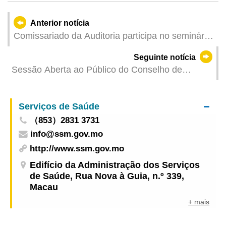
Anterior notícia
Comissariado da Auditoria participa no seminário
da Organização das Instituições Superiores de
Seguinte notícia
Controlo da Comunidade dos Países de Língua
Sessão Aberta ao Público do Conselho de
Portuguesa
Administração para os Assuntos Municipais
realiza-se esta sexta-feira
Serviços de Saúde
（853）2831 3731
info@ssm.gov.mo
http://www.ssm.gov.mo
Edifício da Administração dos Serviços
de Saúde, Rua Nova à Guia, n.º 339,
Macau
+ mais