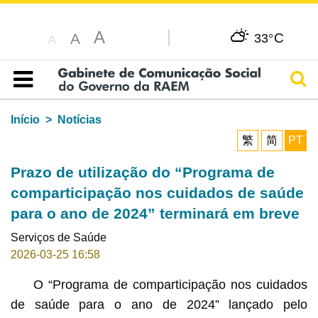
A
C
A
33°
A
Pesq
Índice
Início
Notícias
繁
简
PT
Prazo de utilização do “Programa de
comparticipação nos cuidados de saúde
para o ano de 2024” terminará em breve
Serviços de Saúde
2026-03-25 16:58
O “Programa de comparticipação nos cuidados
de saúde para o ano de 2024” lançado pelo