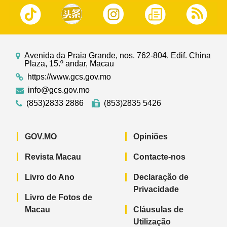
Avenida da Praia Grande, nos. 762-804, Edif. China
Plaza, 15.º andar, Macau
https://www.gcs.gov.mo
info@gcs.gov.mo
(853)2833 2886
(853)2835 5426
GOV.MO
Opiniões
Revista Macau
Contacte-nos
Livro do Ano
Declaração de
Privacidade
Livro de Fotos de
Macau
Cláusulas de
Utilização