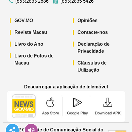
(853)2833 2886
(853)2835 5426
GOV.MO
Opiniões
Revista Macau
Contacte-nos
Livro do Ano
Declaração de
Privacidade
Livro de Fotos de
Macau
Cláusulas de
Utilização
Descarregar a aplicação de telemóvel
Aplicação de telemóvel “Notícias do G
Aplicação de telemóvel “
Aplicação 
© 2022 Gabinete de Comunicação Social do