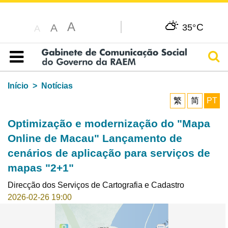
A
C
A
35°
A
Pesq
Índice
Início
Notícias
繁
简
PT
Optimização e modernização do "Mapa
Online de Macau" Lançamento de
cenários de aplicação para serviços de
mapas "2+1"
Direcção dos Serviços de Cartografia e Cadastro
2026-02-26 19:00