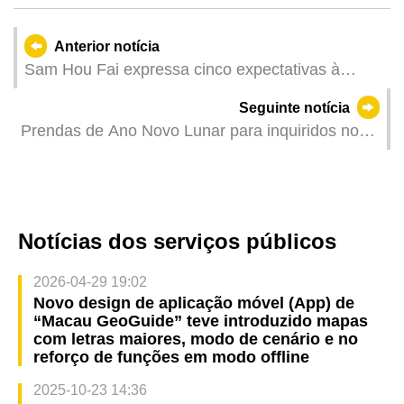
Anterior notícia
Sam Hou Fai expressa cinco expectativas à
Associação Comercial de Macau e ao sector
Seguinte notícia
industrial e empresarial
Prendas de Ano Novo Lunar para inquiridos no
âmbito do trabalho de “levantamento e registo de
informações sobre os idosos isolados e famílias
de dois idosos”
Notícias dos serviços públicos
2026-04-29 19:02
Novo design de aplicação móvel (App) de
“Macau GeoGuide” teve introduzido mapas
com letras maiores, modo de cenário e no
reforço de funções em modo offline
2025-10-23 14:36