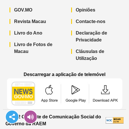
GOV.MO
Opiniões
Revista Macau
Contacte-nos
Livro do Ano
Declaração de
Privacidade
Livro de Fotos de
Macau
Cláusulas de
Utilização
Descarregar a aplicação de telemóvel
Aplicação de telemóvel “Notícias do G
Aplicação de telemóvel “
Aplicação 
© 2022 Gabinete de Comunicação Social do
Governo da RAEM