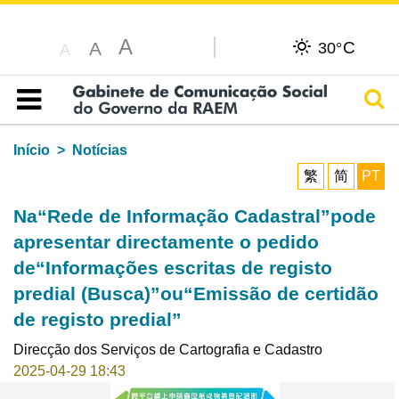
A
C
A
30°
A
Pesq
Índice
Início
Notícias
繁
简
PT
Na“Rede de Informação Cadastral”pode
apresentar directamente o pedido
de“Informações escritas de registo
predial (Busca)”ou“Emissão de certidão
de registo predial”
Direcção dos Serviços de Cartografia e Cadastro
2025-04-29 18:43