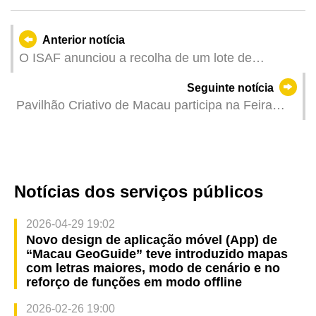
Anterior notícia
O ISAF anunciou a recolha de um lote de
medicamento antidepressivo
Seguinte notícia
Pavilhão Criativo de Macau participa na Feira
Internacional de Licenciamento de Hong Kong
para promover marcas originais de propriedade
intelectual (PI) de Macau
Notícias dos serviços públicos
2026-04-29 19:02
Novo design de aplicação móvel (App) de
“Macau GeoGuide” teve introduzido mapas
com letras maiores, modo de cenário e no
reforço de funções em modo offline
2026-02-26 19:00