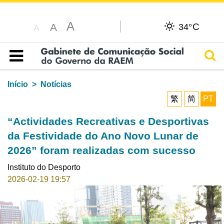
A
C
A
34°
A
Pesq
Índice
Início
Notícias
繁
简
PT
“Actividades Recreativas e Desportivas
da Festividade do Ano Novo Lunar de
2026” foram realizadas com sucesso
Instituto do Desporto
2026-02-19 19:57