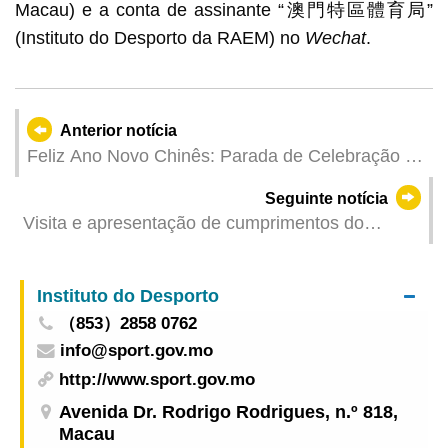
Macau) e a conta de assinante “澳門特區體育局”
(Instituto do Desporto da RAEM) no
Wechat
.
Anterior notícia
Feliz Ano Novo Chinês: Parada de Celebração do
Ano do Cavalo apresentou evento exuberante
Seguinte notícia
incluindo primeiro espectáculo de drones e fogo-
Visita e apresentação de cumprimentos do
de-artifício numa mostra do potencial inovador da
Secretário para a Segurança ao pessoal da linha
cultura e turismo de Macau
da frente durante o Ano Novo Chinês
Instituto do Desporto
（853）2858 0762
info@sport.gov.mo
http://www.sport.gov.mo
Avenida Dr. Rodrigo Rodrigues, n.º 818,
Macau