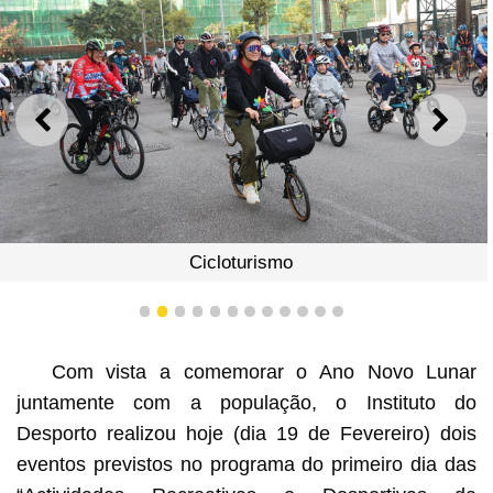
ANTERIOR
SEGU
Cicloturismo
1
2
3
4
5
6
7
8
9
10
11
12
Com vista a comemorar o Ano Novo Lunar
juntamente com a população, o Instituto do
Desporto realizou hoje (dia 19 de Fevereiro) dois
eventos previstos no programa do primeiro dia das