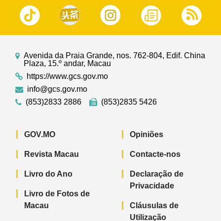
Avenida da Praia Grande, nos. 762-804, Edif. China
Plaza, 15.º andar, Macau
https://www.gcs.gov.mo
info@gcs.gov.mo
(853)2833 2886
(853)2835 5426
GOV.MO
Opiniões
Revista Macau
Contacte-nos
Livro do Ano
Declaração de
Privacidade
Livro de Fotos de
Macau
Cláusulas de
Utilização