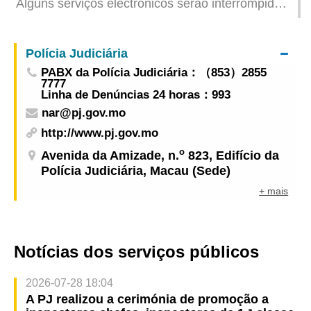
Alguns serviços electrónicos serão interrompidos
de forma intermitente devido à manutenção do
sistema informático do IAM
Polícia Judiciária
PABX da Polícia Judiciária：（853）2855
7777
Linha de Denúncias 24 horas：993
nar@pj.gov.mo
http://www.pj.gov.mo
o
Avenida da Amizade, n.
823, Edifício da
Polícia Judiciária, Macau (Sede)
+ mais
Notícias dos serviços públicos
2026-07-28 18:04
A PJ realizou a cerimónia de promoção a