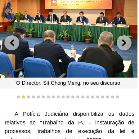
ANTERIOR
SEGU
O Director, Sit Chong Meng, no seu discurso
1
2
3
4
5
6
7
8
9
10
11
12
13
14
15
16
17
18
19
20
21
A Polícia Judiciária disponibiliza os dados
relativos ao “Trabalho da PJ - instauração de
processos, trabalhos de execução da lei e