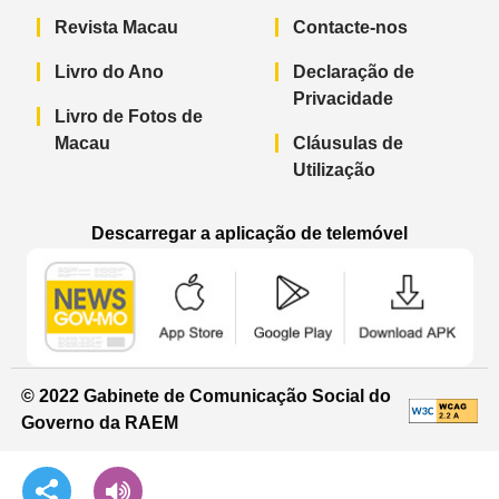
Revista Macau
Contacte-nos
Livro do Ano
Declaração de
Privacidade
Livro de Fotos de
Macau
Cláusulas de
Utilização
Descarregar a aplicação de telemóvel
Aplicação de telemóvel “Notícias do G
Aplicação de telemóvel “
Aplicação 
© 2022 Gabinete de Comunicação Social do
Governo da RAEM