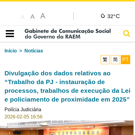
A
C
A
32°
A
Pesq
Índice
Início
Notícias
繁
简
PT
Divulgação dos dados relativos ao
“Trabalho da PJ - instauração de
processos, trabalhos de execução da Lei
e policiamento de proximidade em 2025”
Polícia Judiciária
2026-02-05 16:56