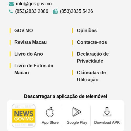
info@gcs.gov.mo
(853)2833 2886
(853)2835 5426
GOV.MO
Opiniões
Revista Macau
Contacte-nos
Livro do Ano
Declaração de
Privacidade
Livro de Fotos de
Macau
Cláusulas de
Utilização
Descarregar a aplicação de telemóvel
Aplicação de telemóvel “Notícias do G
Aplicação de telemóvel “
Aplicação 