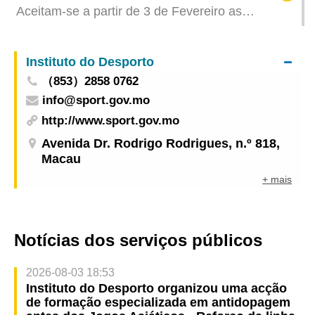
Aceitam-se a partir de 3 de Fevereiro as
candidaturas ao Plano Específico de Emprego +
Formação, lançado pela DSAL em colaboração
Instituto do Desporto
com a empresa de lazer
（853）2858 0762
info@sport.gov.mo
http://www.sport.gov.mo
Avenida Dr. Rodrigo Rodrigues, n.º 818,
Macau
+ mais
Notícias dos serviços públicos
2026-08-03 18:53
Instituto do Desporto organizou uma acção
de formação especializada em antidopagem