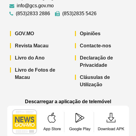
info@gcs.gov.mo
(853)2833 2886
(853)2835 5426
GOV.MO
Opiniões
Revista Macau
Contacte-nos
Livro do Ano
Declaração de
Privacidade
Livro de Fotos de
Macau
Cláusulas de
Utilização
Descarregar a aplicação de telemóvel
Aplicação de telemóvel “Notícias do G
Aplicação de telemóvel “
Aplicação 