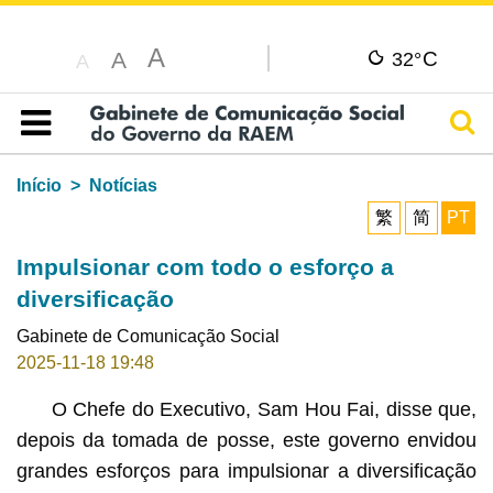
A
C
A
32°
A
Pesq
Índice
Início
Notícias
繁
简
PT
Impulsionar com todo o esforço a
diversificação
Gabinete de Comunicação Social
2025-11-18 19:48
O Chefe do Executivo, Sam Hou Fai, disse que,
depois da tomada de posse, este governo envidou
grandes esforços para impulsionar a diversificação