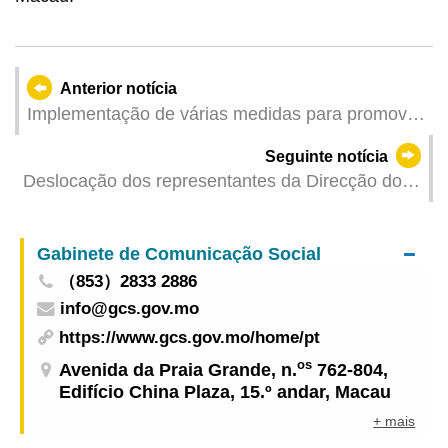
Anterior notícia
Implementação de várias medidas para promover
a economia comunitária e apoiar o
Seguinte notícia
desenvolvimento das PME
Deslocação dos representantes da Direcção dos
Serviços Correccionais e do Instituto de Acção
Social à Coreia do Sul para participar na 43.ª
Gabinete de Comunicação Social
Conferência de Dirigentes dos Serviços
（853）2833 2886
Correccionais da Ásia-Pacífico
info@gcs.gov.mo
https://www.gcs.gov.mo/home/pt
os
Avenida da Praia Grande, n.
762-804,
Edifício China Plaza, 15.º andar, Macau
+ mais