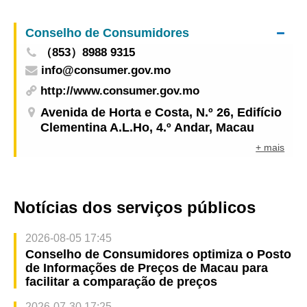
48.ª Competição Mundial de Aptidão Profissional
Demonstração das competências técnicas dos
Conselho de Consumidores
jovens e generalização da cultura de
（853）8988 9315
competências técnicas
info@consumer.gov.mo
http://www.consumer.gov.mo
Avenida de Horta e Costa, N.º 26, Edifício
Clementina A.L.Ho, 4.º Andar, Macau
+ mais
Notícias dos serviços públicos
2026-08-05 17:45
Conselho de Consumidores optimiza o Posto
de Informações de Preços de Macau para
facilitar a comparação de preços
2026-07-30 17:25