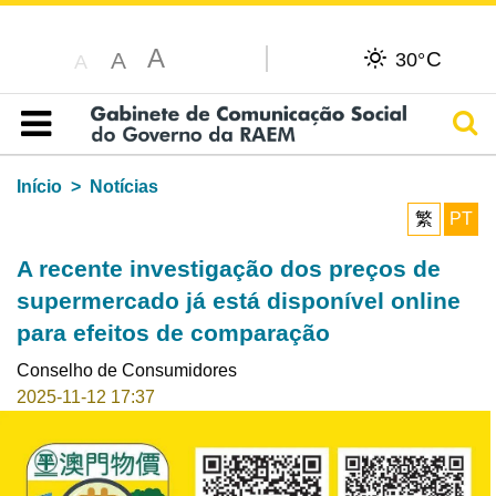
A
C
A
30°
A
Pesq
Índice
Início
Notícias
繁
PT
A recente investigação dos preços de
supermercado já está disponível online
para efeitos de comparação
Conselho de Consumidores
2025-11-12 17:37