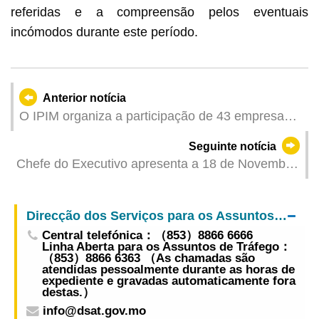
referidas e a compreensão pelos eventuais
incómodos durante este período.
Anterior notícia
O IPIM organiza a participação de 43 empresas
na 8.ª Edição da Exposição Internacional de
Seguinte notícia
Importação da China (CIIE) Marcas de Macau do
Chefe do Executivo apresenta a 18 de Novembro
sector de Grande Saúde expandem os seus
o Relatório das Linhas de Acção Governativa
negócios para o exterior através da exposição a
para o ano de 2026
nível nacional
Direcção dos Serviços para os Assuntos de Tráfego
Central telefónica：（853）8866 6666
Linha Aberta para os Assuntos de Tráfego：
（853）8866 6363 （As chamadas são
atendidas pessoalmente durante as horas de
expediente e gravadas automaticamente fora
destas.）
info@dsat.gov.mo