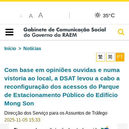
A
C
A
35°
A
Pesq
Índice
Início
Notícias
繁
简
PT
Com base em opiniões ouvidas e numa
vistoria ao local, a DSAT levou a cabo a
reconfiguração dos acessos do Parque
de Estacionamento Público do Edifício
Mong Son
Direcção dos Serviço para os Assuntos de Tráfego
2025-11-05 15:33