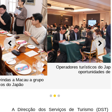
ANTERIOR
SEGU
Operadores turísticos do Japão e Macau exploram
oportunidades de negócios
1
2
3
A Direcção dos Serviços de Turismo (DST)