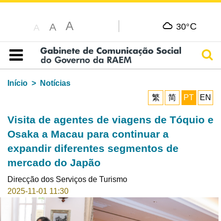
A
C
A
30°
A
Pesq
Índice
Início
Notícias
繁
简
PT
EN
Visita de agentes de viagens de Tóquio e
Osaka a Macau para continuar a
expandir diferentes segmentos de
mercado do Japão
Direcção dos Serviços de Turismo
2025-11-01 11:30