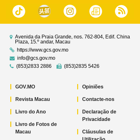
Avenida da Praia Grande, nos. 762-804, Edif. China
Plaza, 15.º andar, Macau
https://www.gcs.gov.mo
info@gcs.gov.mo
(853)2833 2886
(853)2835 5426
GOV.MO
Opiniões
Revista Macau
Contacte-nos
Livro do Ano
Declaração de
Privacidade
Livro de Fotos de
Macau
Cláusulas de
Utilização