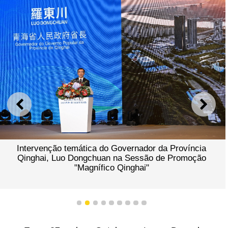
ANTERIOR
SEGU
Intervenção temática do Governador da Província
Qinghai, Luo Dongchuan na Sessão de Promoção
"Magnífico Qinghai"
1
2
3
4
5
6
7
8
9