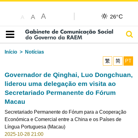
A
C
A
26°
A
Pesq
Índice
Início
Notícias
繁
简
PT
Governador de Qinghai, Luo Dongchuan,
liderou uma delegação em visita ao
Secretariado Permanente do Fórum
Macau
Secretariado Permanente do Fórum para a Cooperação
Económica e Comercial entre a China e os Países de
Língua Portuguesa (Macau)
2025-10-28 21:00