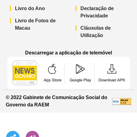
Livro do Ano
Declaração de
Privacidade
Livro de Fotos de
Macau
Cláusulas de
Utilização
Descarregar a aplicação de telemóvel
Aplicação de telemóvel “Notícias do G
Aplicação de telemóvel “
Aplicação 
© 2022 Gabinete de Comunicação Social do
Governo da RAEM