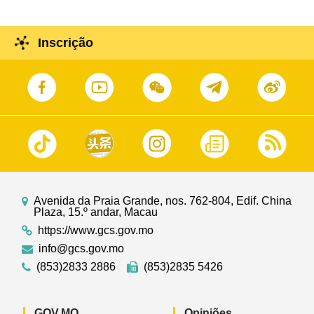
Inscrição
Avenida da Praia Grande, nos. 762-804, Edif. China
Plaza, 15.º andar, Macau
https://www.gcs.gov.mo
info@gcs.gov.mo
(853)2833 2886
(853)2835 5426
GOV.MO
Opiniões