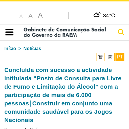
A
C
A
34°
A
Pesq
Índice
Início
Notícias
繁
简
PT
Concluída com sucesso a actividade
intitulada “Posto de Consulta para Livre
de Fumo e Limitação do Álcool” com a
participação de mais de 6.000
pessoas∣Construir em conjunto uma
comunidade saudável para os Jogos
Nacionais