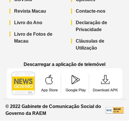
Revista Macau
Contacte-nos
Livro do Ano
Declaração de
Privacidade
Livro de Fotos de
Macau
Cláusulas de
Utilização
Descarregar a aplicação de telemóvel
Aplicação de telemóvel “Notícias do G
Aplicação de telemóvel “
Aplicação 
© 2022 Gabinete de Comunicação Social do
Governo da RAEM