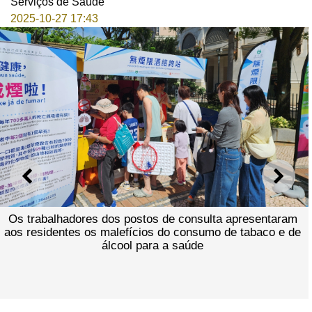
Serviços de Saúde
2025-10-27 17:43
ANTERIOR
SEGU
Os trabalhadores dos postos de consulta apresentaram
aos residentes os malefícios do consumo de tabaco e de
álcool para a saúde