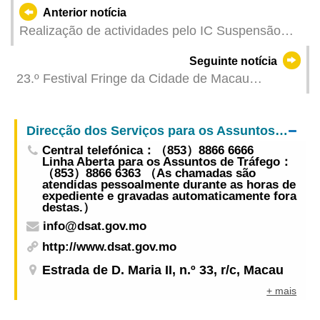
Anterior notícia
Realização de actividades pelo IC Suspensão
provisória de lugares de estacionamento e
Seguinte notícia
criação de paragens para autocarros de ligação
23.º Festival Fringe da Cidade de Macau
em várias vias, a partir de hoje
aprofunda os laços culturais na comunidade
Direcção dos Serviços para os Assuntos de Tráfego
Central telefónica：（853）8866 6666
Linha Aberta para os Assuntos de Tráfego：
（853）8866 6363 （As chamadas são
atendidas pessoalmente durante as horas de
expediente e gravadas automaticamente fora
destas.）
info@dsat.gov.mo
http://www.dsat.gov.mo
Estrada de D. Maria II, n.º 33, r/c, Macau
+ mais