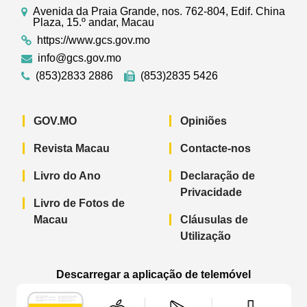
Avenida da Praia Grande, nos. 762-804, Edif. China
Plaza, 15.º andar, Macau
https://www.gcs.gov.mo
info@gcs.gov.mo
(853)2833 2886
(853)2835 5426
GOV.MO
Opiniões
Revista Macau
Contacte-nos
Livro do Ano
Declaração de
Privacidade
Livro de Fotos de
Macau
Cláusulas de
Utilização
Descarregar a aplicação de telemóvel
Aplicação de telemóvel “Notícias do G
Aplicação de telemóvel “
Aplicação 