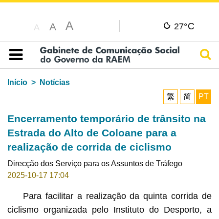
A
C
A
27°
A
Pesq
Índice
Início
Notícias
繁
简
PT
Encerramento temporário de trânsito na
Estrada do Alto de Coloane para a
realização de corrida de ciclismo
Direcção dos Serviço para os Assuntos de Tráfego
2025-10-17 17:04
Para facilitar a realização da quinta corrida de
ciclismo organizada pelo Instituto do Desporto, a