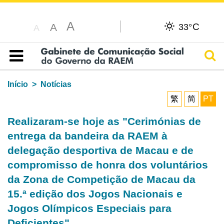
A
C
A
33°
A
Pesq
Índice
Início
Notícias
繁
简
PT
Realizaram-se hoje as "Cerimónias de
entrega da bandeira da RAEM à
delegação desportiva de Macau e de
compromisso de honra dos voluntários
da Zona de Competição de Macau da
15.ª edição dos Jogos Nacionais e
Jogos Olímpicos Especiais para
Deficientes"