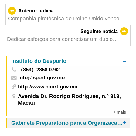
Anterior notícia
Companhia pirotécnica do Reino Unido vence
33.º Concurso Internacional de Fogo-de-Artifício
Seguinte notícia
de Macau encerrando evento com sucesso
Dedicar esforços para concretizar um duplo
ganho no desempenho das competições e na
demonstração de um espírito civilizado
Instituto do Desporto
（853）2858 0762
info@sport.gov.mo
http://www.sport.gov.mo
Avenida Dr. Rodrigo Rodrigues, n.º 818,
Macau
+ mais
Gabinete Preparatório para a Organização da Zona de Competição de Macau da 15.ª edição dos Jogos Nacionais e da 12.ª edição dos Jogos Nacionais para Pessoas Portadoras de Deficiência e 9.ª edição dos Jogos Olímpicos Especiais Nacionais