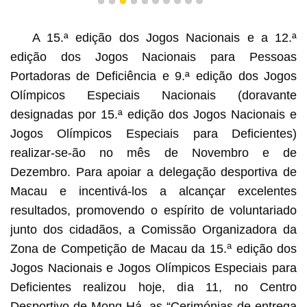
1
2
3
4
5
6
7
8
9
10
Chefe do Executivo, Sam Hou Fai, entrega a bandeira da
RAEM à delegação desportiva da RAEM que participa na
A 15.ª edição dos Jogos Nacionais e a 12.ª
15.ª edição dos Jogos Nacionais e Jogos Olímpicos
edição dos Jogos Nacionais para Pessoas
Especiais para Deficientes.
Portadoras de Deficiência e 9.ª edição dos Jogos
Olímpicos Especiais Nacionais (doravante
designadas por 15.ª edição dos Jogos Nacionais e
Jogos Olímpicos Especiais para Deficientes)
realizar-se-ão no mês de Novembro e de
Dezembro. Para apoiar a delegação desportiva de
Macau e incentivá-los a alcançar excelentes
resultados, promovendo o espírito de voluntariado
junto dos cidadãos, a Comissão Organizadora da
a
Zona de Competição de Macau da 15.
edição dos
Jogos Nacionais e Jogos Olímpicos Especiais para
Deficientes realizou hoje, dia 11, no Centro
Desportivo de Mong Há, as “Cerimónias de entrega