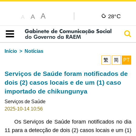
A
C
A
28°
A
Pesq
Índice
Início
Notícias
繁
简
PT
Serviços de Saúde foram notificados de
dois (2) casos locais e de um (1) caso
importado de chikungunya
Serviços de Saúde
2025-10-14 10:56
Os Serviços de Saúde foram notificados no dia
11 para a detecção de dois (2) casos locais e um (1)