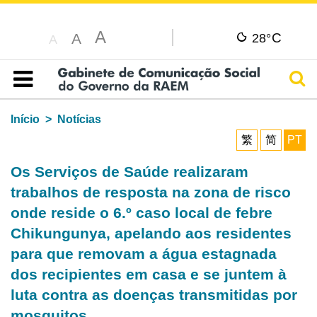
A
C
A
28°
A
Pesq
Índice
Início
Notícias
繁
简
PT
Os Serviços de Saúde realizaram
trabalhos de resposta na zona de risco
onde reside o 6.º caso local de febre
Chikungunya, apelando aos residentes
para que removam a água estagnada
dos recipientes em casa e se juntem à
luta contra as doenças transmitidas por
mosquitos