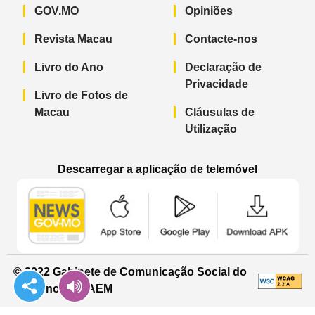
GOV.MO
Opiniões
Revista Macau
Contacte-nos
Livro do Ano
Declaração de
Privacidade
Livro de Fotos de
Macau
Cláusulas de
Utilização
Descarregar a aplicação de telemóvel
Aplicação de telemóvel “Notícias do G
Aplicação de telemóvel “
Aplicação 
© 2022 Gabinete de Comunicação Social do
Governo da RAEM