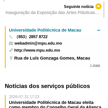
abertura de via na Praceta de Venceslau de
Seguinte notícia
Morais para melhorar rede viária
Inauguração da Exposição das Artes Plásticas
dos Países de Língua Portuguesa no âmbito da
17.ª Semana Cultural da China e dos Países de
Universidade Politécnica de Macau
Língua Portuguesa (Zhongshan)
（853）2857 8722
webadmin@mpu.edu.mo
http://www.mpu.edu.mo
Rua de Luís Gonzaga Gomes, Macau
+ mais
Notícias dos serviços públicos
2026-07-31 17:23
Universidade Politécnica de Macau eleita
como membro do Conselho Geral da Aliança