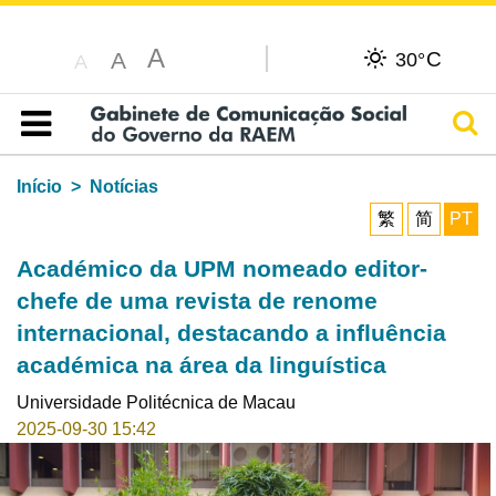
A
C
A
30°
A
Pesq
Índice
Início
Notícias
繁
简
PT
Académico da UPM nomeado editor-
chefe de uma revista de renome
internacional, destacando a influência
académica na área da linguística
Universidade Politécnica de Macau
2025-09-30 15:42