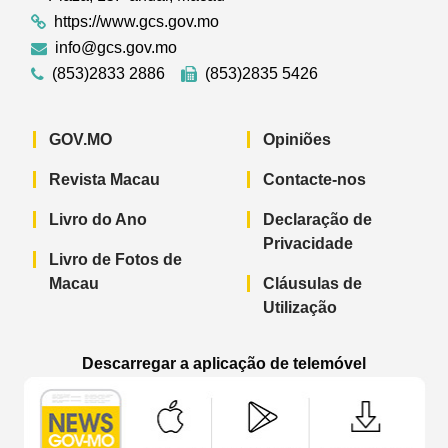
https://www.gcs.gov.mo
info@gcs.gov.mo
(853)2833 2886
(853)2835 5426
GOV.MO
Opiniões
Revista Macau
Contacte-nos
Livro do Ano
Declaração de
Privacidade
Livro de Fotos de
Macau
Cláusulas de
Utilização
Descarregar a aplicação de telemóvel
Aplicação de telemóvel “Notícias do G
Aplicação de telemóvel “
Aplicação 