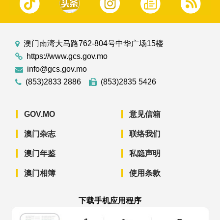
澳门南湾大马路762-804号中华广场15楼
https://www.gcs.gov.mo
info@gcs.gov.mo
(853)2833 2886
(853)2835 5426
GOV.MO
意见信箱
澳门杂志
联络我们
澳门年鉴
私隐声明
澳门相簿
使用条款
下载手机应用程序
澳门政府新闻 APP - App Store 下载
澳门政府新闻 APP - Googl
澳门政府新闻 