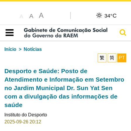
A
C
A
34°
A
Pesq
Índice
Início
Notícias
繁
简
PT
Desporto e Saúde: Posto de
Atendimento e Informação em Setembro
no Jardim Municipal Dr. Sun Yat Sen
com a divulgação das informações de
saúde
Instituto do Desporto
2025-09-26 20:12