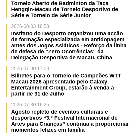
Torneio Aberto de Badminton da Taça
Hengqin-Macau de Torneio Desportivo de
Série e Torneio de Série Junior
2026-08-03 18:53
Instituto do Desporto organizou uma acção
de formação especializada em antidopagem
antes dos Jogos Asiáticos - Reforço da linha
de defesa de "Zero Ocorrências" da
Delegação Desportiva de Macau, China
2026-07-30 17:08
Bilhetes para o Torneio de Campeões WTT
Macau 2026 apresentado pelo Galaxy
Entertainment Group, estarão à venda a
partir de 31 de Julho
2026-07-30 16:25
Agosto repleto de eventos culturais e
desportivos “3.º Festival Internacional de
Artes para Crianças” continua a proporcionar
momentos felizes em família