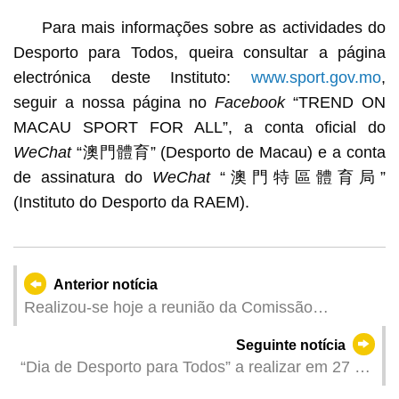
Para mais informações sobre as actividades do
Desporto para Todos, queira consultar a página
electrónica deste Instituto:
www.sport.gov.mo
,
seguir a nossa página no
Facebook
“TREND ON
MACAU SPORT FOR ALL”, a conta oficial do
WeChat
“澳門體育” (Desporto de Macau) e a conta
de assinatura do
WeChat
“澳門特區體育局”
(Instituto do Desporto da RAEM).
Anterior notícia
Realizou-se hoje a reunião da Comissão
Organizadora da Zona de Competição de Macau
Seguinte notícia
da 15.ª edição dos Jogos Nacionais e Jogos
“Dia de Desporto para Todos” a realizar em 27 de
Olímpicos Especiais para Deficientes
Setembro de 2025, no Jardim Municipal Dr. Sun