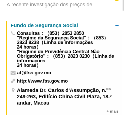
Jogos Olímpicos Especiais para Deficientes irá
A recente investigação dos preços de
começar faseadamente a partir do dia 27 de
supermercado já está disponível online para
Setembro
efeitos de comparação
Fundo de Segurança Social
Consultas：（853）2853 2850
"Regime da Segurança Social"：（853）
2823 8238（Linha de informações
24 horas）
"Regime de Previdência Central Não
Obrigatório"：（853）2823 0230（Linha de
informações
24 horas）
at@fss.gov.mo
http://www.fss.gov.mo
os
Alameda Dr. Carlos d'Assumpção, n.
249-263, Edifício China Civil Plaza, 18.º
andar, Macau
+ mais