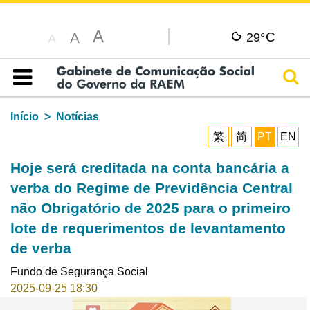
A
C
A
29°
A
Pesq
Índice
Início
Notícias
繁
简
PT
EN
Hoje será creditada na conta bancária a
verba do Regime de Previdência Central
não Obrigatório de 2025 para o primeiro
lote de requerimentos de levantamento
de verba
Fundo de Segurança Social
2025-09-25 18:30