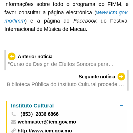
informações sobre todo o programa do FIMM, é
favor consultar a página electrónica (
www.icm.gov.
mo/fimm
) e a página do
Facebook
do Festival
Internacional de Música de Macau.
Anterior notícia
“Curso de Design de Efeitos Sonoros para
Cinema e Televisão” organizado pelo Instituto
Seguinte notícia
Cultural Inscrições abertas a partir de 12
Biblioteca Pública do Instituto Cultural procede a
Setembro
pequenas obras de melhoramento das
instalações a partir da próxima semana
Instituto Cultural
（853）2836 6866
webmaster@icm.gov.mo
http://www.icm.gov.mo