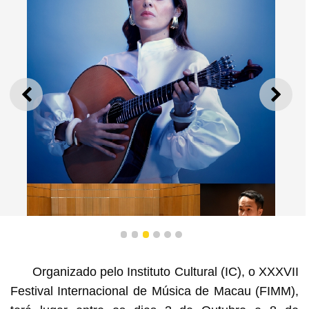
ANTERIOR
SEGU
1
2
3
4
5
6
Organizado pelo Instituto Cultural (IC), o XXXVII
Cuca Roseta e a Orquestra Chinesa de Macau
Festival Internacional de Música de Macau (FIMM),