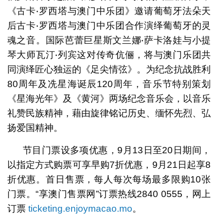
《古卡‧罗西塔与澳门中乐团》邀请葡萄牙法朵天
后古卡‧罗西塔与澳门中乐团合作演绎葡萄牙的灵
魂之音。国际芭蕾巨星斯文兰娜‧萨卡洛娃与小提
琴大师瓦汀‧列宾这对传奇伉俪，将与澳门乐团共
同演绎匠心独运的《足尖情弦》。为纪念抗战胜利
80周年及冼星海诞辰120周年，音乐节特别策划
《星海光年》及《黄河》两场纪念音乐会，以音乐
礼赞民族精神，藉由旋律铭记历史、缅怀先烈、弘
扬爱国精神。
节目门票设多项优惠，9月13日至20日期间，
以指定方式购票可享早购7折优惠，9月21日起享8
折优惠。首日售票，每人每次每场最多限购10张
门票。“享澳门售票网”订票热线2840 0555，网上
订票
ticketing.enjoymacao.mo
。