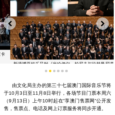
上一则
下一
新濠博亚娱乐呈献《米哈伊尔．柏尼夫与拉赫曼尼诺夫国
际管弦乐团》
1
2
3
4
5
6
由文化局主办的第三十七届澳门国际音乐节将
于10月3日至11月8日举行，各场节目门票本周六
（9月13日）上午10时起在“享澳门售票网”公开发
售，售票点、电话及网上订票服务将同步开通。