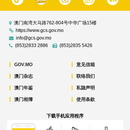
澳门南湾大马路762-804号中华广场15楼
https://www.gcs.gov.mo
info@gcs.gov.mo
(853)2833 2886
(853)2835 5426
GOV.MO
意见信箱
澳门杂志
联络我们
澳门年鉴
私隐声明
澳门相簿
使用条款
下载手机应用程序
澳门政府新闻 APP - App Store 下载
澳门政府新闻 APP - Googl
澳门政府新闻 