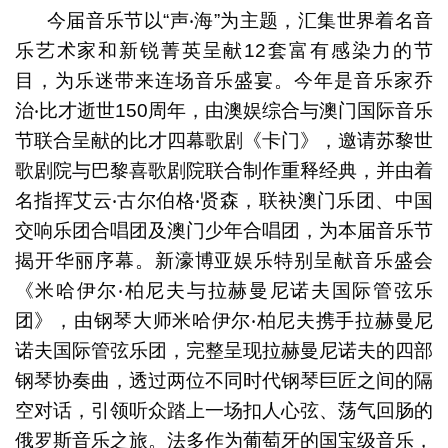
今届音乐节以“声‧海”为主题，汇集世界着名音
乐艺术家和新锐菁英呈献12套富有感染力的节
目，为乐迷带来连场音乐盛宴。今年是音乐家乔
治‧比才逝世150周年，由澳娱综合与澳门国际音乐
节联合呈献的比才四幕歌剧《卡门》，邀请苏黎世
歌剧院与巴黎喜歌剧院联合制作重释经典，并由着
名指挥艾云‧古尔伯格‧贤森，联袂澳门乐团、中国
交响乐团合唱团及澳门少年合唱团，为本届音乐节
揭开华丽序幕。新濠博亚娱乐特别呈献音乐盛会
《米哈伊尔‧柏尼夫与拉赫曼尼诺夫国际管弦乐
团》，由钢琴大师米哈伊尔‧柏尼夫携手拉赫曼尼
诺夫国际管弦乐团，完整呈现拉赫曼尼诺夫的四部
钢琴协奏曲，透过两位不同时代钢琴巨匠之间的隔
空对话，引领听众踏上一场扣人心弦、荡气回肠的
俄罗斯音乐之旅。法多作为葡萄牙的国宝级音乐，