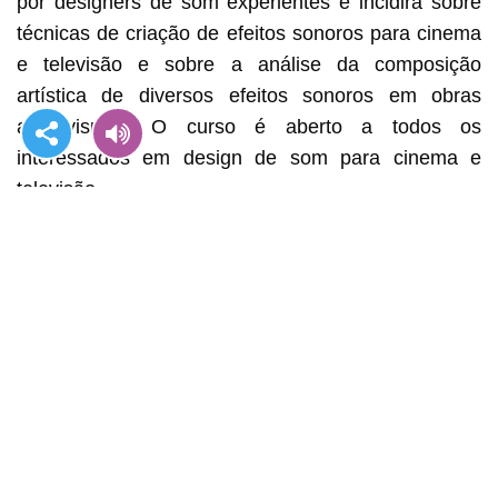
por designers de som experientes e incidirá sobre
técnicas de criação de efeitos sonoros para cinema
e televisão e sobre a análise da composição
artística de diversos efeitos sonoros em obras
audiovisuais. O curso é aberto a todos os
interessados em design de som para cinema e
televisão.
Os candidatos devem ser titulares do Bilhete de
Identidade de Residente Permanente de Macau
com idade igual ou superior a 18 anos e com
habilitação académica igual ou superior ao ensino
secundário. Os participantes seleccionados
receberão mais de 40 horas de formação
profissional ao longo de 12 dias, entre Outubro e
Dezembro. A formação irá abranger os fundamentos
teóricos do som cinematográfico e as técnicas