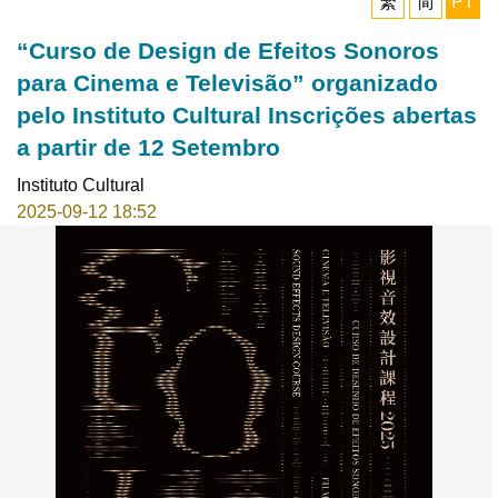
繁
简
PT
“Curso de Design de Efeitos Sonoros
para Cinema e Televisão” organizado
pelo Instituto Cultural Inscrições abertas
a partir de 12 Setembro
Instituto Cultural
2025-09-12 18:52