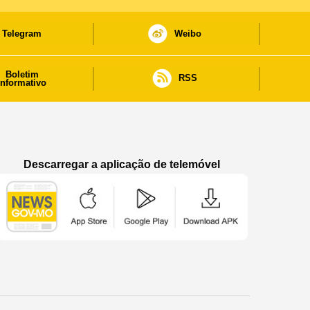
Telegram
Weibo
Boletim
RSS
informativo
Descarregar a aplicação de telemóvel
Aplicação de telemóvel “Notícias do Governo
Aplicação de telemóvel “Notícia
Aplicação de telem