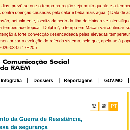
dias, prevê-se que o tempo na região seja muito quente e a temper
 contra doenças causadas pelo calor e beba mais água. ( Data de a
, actualmente, localizada perto da Ilha de Hainan se intensifique
a tempestade tropical “Dolphin”, o tempo em Macau vai continuar so
atenção à forte convecção desencadeada pelas elevadas temperatur
 monitorizar a evolução do referido sistema, pelo que, apela-se à 
 2026-08-06 17H20 )
Infografia
Dossiers
Reportagens
GOV.MO
繁
简
PT
ito da Guerra de Resistência,
fesa da segurança