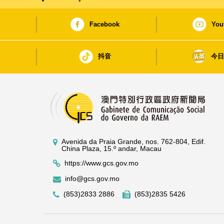
Facebook
You
抖音
今
Avenida da Praia Grande, nos. 762-804, Edif.
China Plaza, 15.º andar, Macau
https://www.gcs.gov.mo
info@gcs.gov.mo
(853)2833 2886
(853)2835 5426