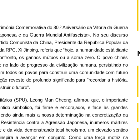
imónia Comemorativa do 80.º Aniversário da Vitória da Guerra
ponesa e da Guerra Mundial Antifascista». No seu discurso
artido Comunista da China, Presidente da República Popular da
a RPC, Xi Jinping, referiu que “hoje, a humanidade está diante
 confronto, os ganhos mútuos ou a soma zero. O povo chinês
 e no lado do progresso da civilização humana, persistindo no
om todos os povos para construir uma comunidade com futuro
o reveste de profundo significado para "recordar a história,
ruir o futuro".
itários (SPU), Leong Man Cheong, afirmou que, o importante
tido simbólico, foi firme e encorajador, e face às grandes
ecendo ainda mais a nossa determinação na concretização da
 Resistência contra a Agressão Japonesa, inúmeros mártires
ue e da vida, demonstrando total heroísmo, um elevado sentido
 inspira a avançar em conjunto. Como uma força motriz na