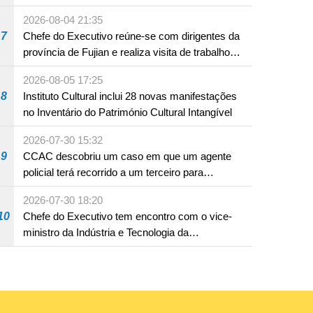
produto com substâncias medicamentosas
2026-08-04 21:35
ocidentais
7
Chefe do Executivo reúne-se com dirigentes da
província de Fujian e realiza visita de trabalho
em Fuzhou
2026-08-05 17:25
8
Instituto Cultural inclui 28 novas manifestações
no Inventário do Património Cultural Intangível
2026-07-30 15:32
9
CCAC descobriu um caso em que um agente
policial terá recorrido a um terceiro para
assumir por si a culpa na sequência de uma
2026-07-30 18:20
infracção rodoviária
10
Chefe do Executivo tem encontro com o vice-
ministro da Indústria e Tecnologia da
Informação