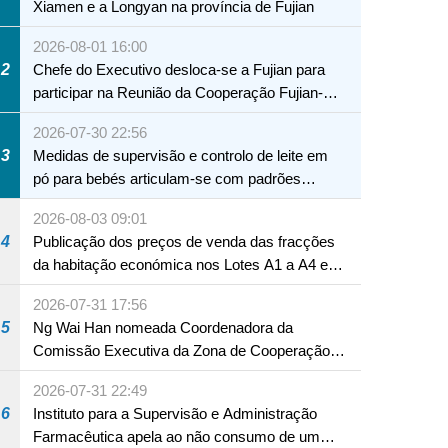
Xiamen e a Longyan na província de Fujian
2026-08-01 16:00
2
Chefe do Executivo desloca-se a Fujian para
participar na Reunião da Cooperação Fujian-
Macau
2026-07-30 22:56
3
Medidas de supervisão e controlo de leite em
pó para bebés articulam-se com padrões
internacionais Serviços interdepartamentais
2026-08-03 09:01
envidam esforços para assegurar a saúde dos
4
Publicação dos preços de venda das fracções
bebés e crianças, assim como a segurança
da habitação económica nos Lotes A1 a A4 e
alimentar
A12 da Zona A dos Novos Aterros
2026-07-31 17:56
5
Ng Wai Han nomeada Coordenadora da
Comissão Executiva da Zona de Cooperação
Aprofundada entre Guangdong e Macau em
2026-07-31 22:49
Hengqin
6
Instituto para a Supervisão e Administração
Farmacêutica apela ao não consumo de um