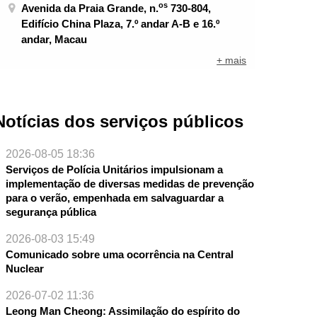
os
Avenida da Praia Grande, n.
730-804,
Edifício China Plaza, 7.º andar A-B e 16.º
andar, Macau
+ mais
Notícias dos serviços públicos
2026-08-05 18:36
Serviços de Polícia Unitários impulsionam a
implementação de diversas medidas de prevenção
para o verão, empenhada em salvaguardar a
segurança pública
2026-08-03 15:49
Comunicado sobre uma ocorrência na Central
Nuclear
2026-07-02 11:36
Leong Man Cheong: Assimilação do espírito do