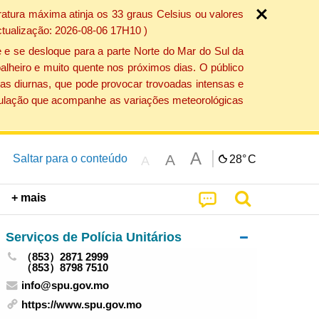
atura máxima atinja os 33 graus Celsius ou valores
ctualização: 2026-08-06 17H10 )
 e se desloque para a parte Norte do Mar do Sul da
alheiro e muito quente nos próximos dias. O público
as diurnas, que pode provocar trovoadas intensas e
população que acompanhe as variações meteorológicas
A
A
Saltar para o conteúdo
28°
C
A
+ mais
Serviços de Polícia Unitários
（853）2871 2999
（853）8798 7510
info@spu.gov.mo
https://www.spu.gov.mo