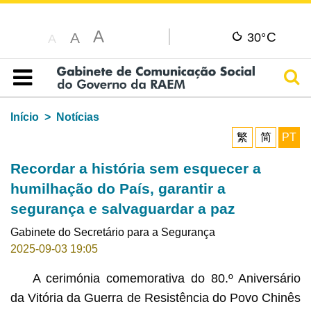
A
C
A
30°
A
Pesq
Índice
Início
Notícias
繁
简
PT
Recordar a história sem esquecer a
humilhação do País, garantir a
segurança e salvaguardar a paz
Gabinete do Secretário para a Segurança
2025-09-03 19:05
A cerimónia comemorativa do 80.º Aniversário
da Vitória da Guerra de Resistência do Povo Chinês