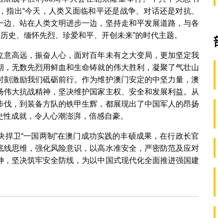
，指出“今天，人类又面临和平还是战争、对话还是对抗、
一边、站在人类文明进步一边，坚持走和平发展道路，与各
记历史、缅怀先烈、珍爱和平、开创未来”的时代主题。
立意高远，振奋人心，面对百年未有之大变局，更加坚定我
期，无数先烈用鲜血和生命铸就的伟大胜利，凝聚了气壮山
时刻激励我们砥砺前行。作为维护澳门安定的中坚力量，澳
扬伟大抗战精神，坚决维护国家主权、安全和发展利益。从
步伐，到装备方队的铁甲生辉，都展现出了中国军人的昂扬
史性成就，令人心潮澎湃，倍感自豪。
决捍卫“一国两制”在澳门成功实践的丰硕成果，在行政长官
底线思维，强化风险意识，以高水准安全，严密防范及应对
神，坚决筑牢安全防线，为以中国式现代化全面推进强国建