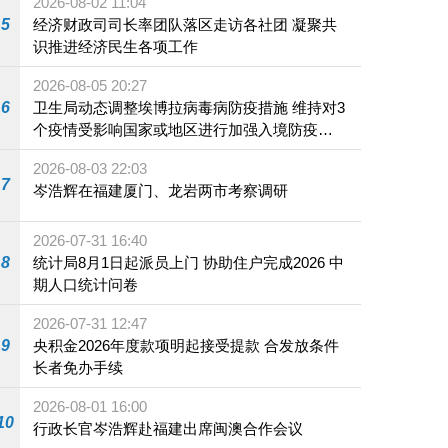
2026-08-02 11:04
5
经济财政司司长率团队落区走访各社团 凝聚共
识推进经济民生各项工作
2026-08-05 20:27
6
卫生局动态调整埃博拉病毒病防疫措施 维持对3
个疫情受影响国家或地区进行加强入境防疫措
施
2026-08-03 22:03
7
岑浩辉在福建厦门、龙岩两市考察调研
2026-07-31 16:40
8
统计局8月1日起派员上门 协助住户完成2026 中
期人口统计问卷
2026-07-31 12:47
9
央积金2026年度款项明起接受提款 合发放条件
长者免办手续
2026-08-01 16:00
10
行政长官岑浩辉赴福建出席闽澳合作会议