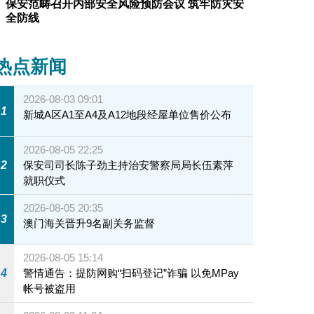
保安范畴召开内部安全风险预防会议 筑牢防灾安
全防线
热点新闻
2026-08-03 09:01
1
新城A区A1至A4及A12地段经屋单位售价公布
2026-08-05 22:25
2
保安司司长陈子劲主持治安警察局局长伍素萍
就职仪式
2026-08-05 20:35
3
澳门海关晋升9名副关务监督
2026-08-05 15:14
4
警情通告：提防网购“扫码登记”诈骗 以免MPay
帐号被盗用