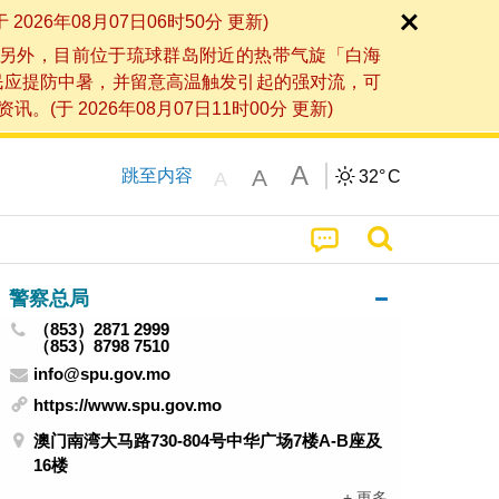
6年08月07日06时50分 更新)
另外，目前位于琉球群岛附近的热带气旋「白海
民应提防中暑，并留意高温触发引起的强对流，可
2026年08月07日11时00分 更新)
A
A
跳至内容
32°
C
A
警察总局
（853）2871 2999
（853）8798 7510
info@spu.gov.mo
https://www.spu.gov.mo
澳门南湾大马路730-804号中华广场7楼A-B座及
16楼
+ 更多