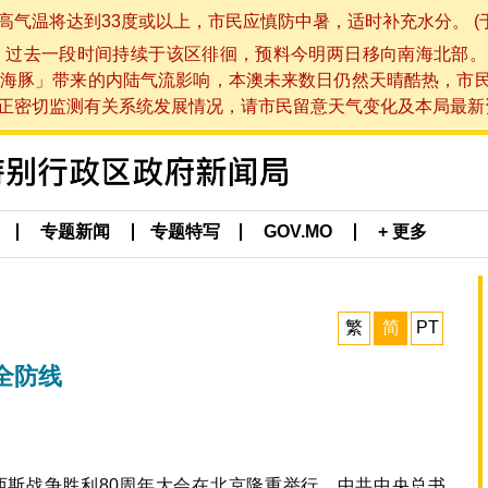
将达到33度或以上，市民应慎防中暑，适时补充水分。 (于 202
，过去一段时间持续于该区徘徊，预料今明两日移向南海北部。
海豚」带来的内陆气流影响，本澳未来数日仍然天晴酷热，市
切监测有关系统发展情况，请市民留意天气变化及本局最新资讯。(于 
专题新闻
专题特写
GOV.MO
+ 更多
繁
简
PT
全防线
西斯战争胜利80周年大会在北京隆重举行。中共中央总书