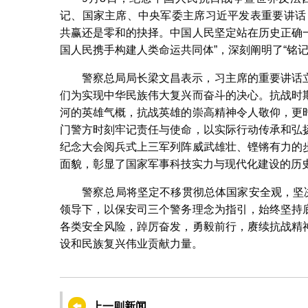
记、国家主席、中央军委主席习近平发表重要讲话
共赢还是零和的抉择。中国人民坚定站在历史正确
国人民携手构建人类命运共同体”，深刻阐明了“铭
警察总局局长梁文昌表示，习主席的重要讲话
们为实现中华民族伟大复兴而奋斗的决心。抗战时
河的英雄气概，抗战英雄的崇高精神令人敬仰，更
门警方时刻牢记责任与使命，以实际行动传承和弘
纪念大会阅兵式上三军列阵威武雄壮、铿锵有力的
面貌，彰显了国家军事科技实力与现代化建设的历
警察总局将坚定不移贯彻总体国家安全观，坚
领导下，以保安司三个警务理念为指引，始终坚持
各类安全风险，踔厉奋发，勇毅前行，赓续抗战精
设和民族复兴伟业贡献力量。
上一则新闻